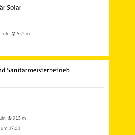
r Solar
ttuln
652 m
nd Sanitärmeisterbetrieb
uln
915 m
 um 07:00