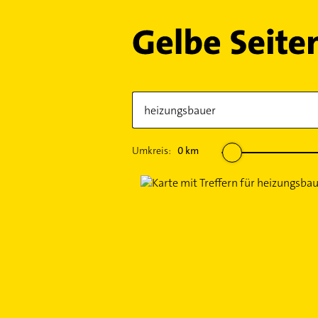
Umkreis:
0
km