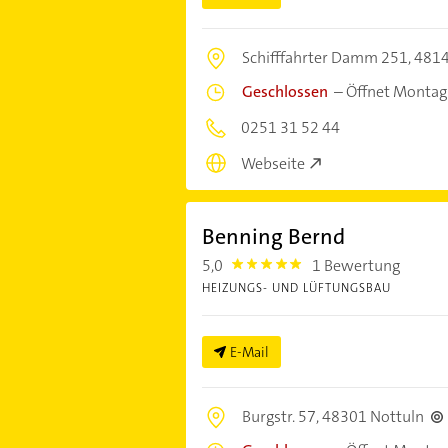
Schifffahrter Damm 251,
4814
Geschlossen
–
Öffnet Montag
0251 31 52 44
Webseite
Benning Bernd
5,0
1 Bewertung
5.0
HEIZUNGS- UND LÜFTUNGSBAU
E-Mail
Burgstr. 57,
48301 Nottuln