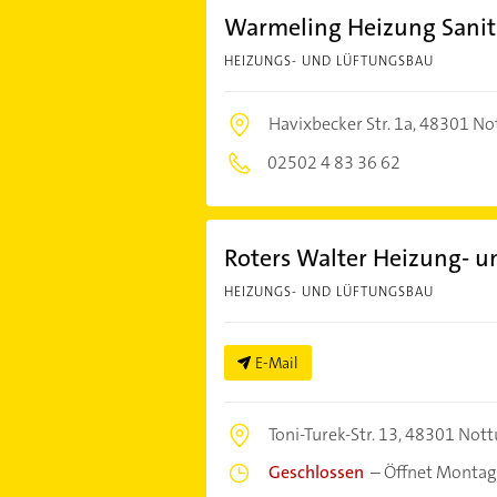
Warmeling Heizung Sanitä
HEIZUNGS- UND LÜFTUNGSBAU
Havixbecker Str. 1a,
48301 No
02502 4 83 36 62
Roters Walter Heizung- u
HEIZUNGS- UND LÜFTUNGSBAU
E-Mail
Toni-Turek-Str. 13,
48301 Nott
Geschlossen
–
Öffnet Montag