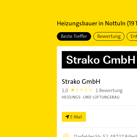
Heizungsbauer
in
Nottuln
(
19
T
Beste Treffer
Bewertung
En
Strako GmbH
1,0
1 Bewertung
1.0
HEIZUNGS- UND LÜFTUNGSBAU
E-Mail
Darfelder Str. 52,
48727 Biller