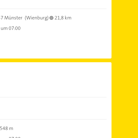
7 Münster
(Wienburg)
21,8 km
 um 07:00
548 m