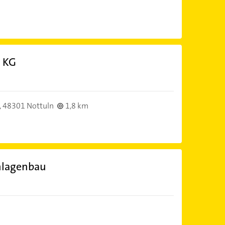
 KG
,
48301 Nottuln
1,8 km
nlagenbau