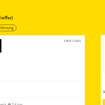
reffer)
tfernung
FIRST CLASS
W
beck
7,6 km