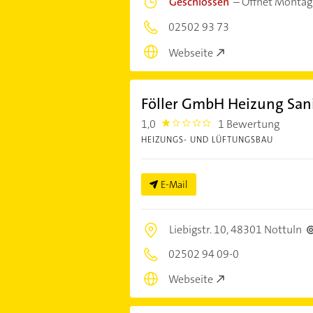
Geschlossen
–
Öffnet Montag
02502 93 73
Webseite
Föller GmbH Heizung San
1,0
1 Bewertung
1.0
HEIZUNGS- UND LÜFTUNGSBAU
E-Mail
Liebigstr. 10,
48301 Nottuln
02502 94 09-0
Webseite