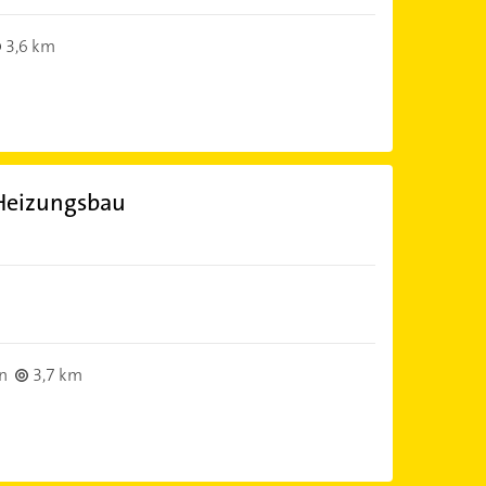
3,6 km
Heizungsbau
n
3,7 km