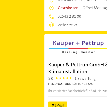
Geschlossen
–
Öffnet Montag
02543 2 31 00
Webseite
Käuper & Pettrup GmbH &
Klimainstallation
5,0
1 Bewertung
5.0
HEIZUNGS- UND LÜFTUNGSBAU
Ihr versierter Fachbetrieb für Bad, Heizu
E-Mail