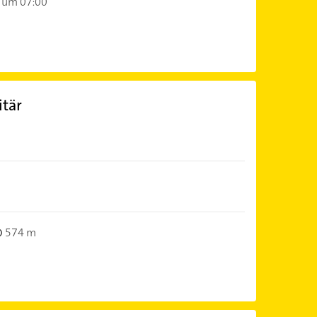
 um 07:00
itär
574 m