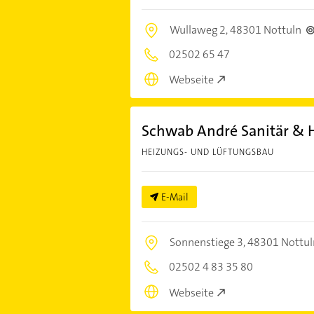
Wullaweg 2,
48301 Nottuln
02502 65 47
Webseite
Schwab André Sanitär & 
HEIZUNGS- UND LÜFTUNGSBAU
E-Mail
Sonnenstiege 3,
48301 Nottul
02502 4 83 35 80
Webseite