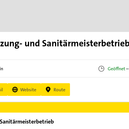
izung- und Sanitärmeisterbetrie
ln
Geöffnet
–
il
Website
Route
Sanitärmeisterbetrieb