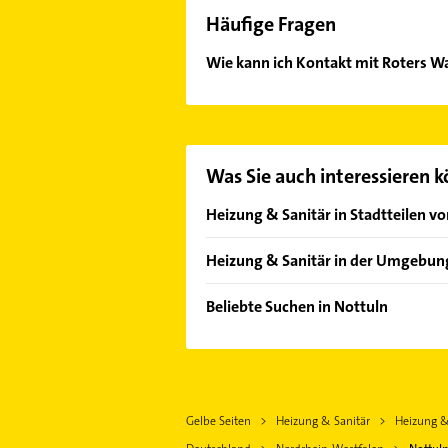
Häufige Fragen
Wie kann ich Kontakt mit Roters W
Es ist sehr einfach Kontakt mit Ro
Kontaktmöglichkeiten wie Adresse o
Was Sie auch interessieren 
Heizung & Sanitär in Stadtteilen v
Darup
Heizung & Sanitär in der Umgebun
Billerbeck Westfalen
Beliebte Suchen in Nottuln
Havixbeck
Zahnarzt
Dülmen
Schreiner
Senden Westfalen
Steuerberater
Coesfeld
Gelbe Seiten
Heizung & Sanitär
Heizung &
Immobilien
Rosendahl