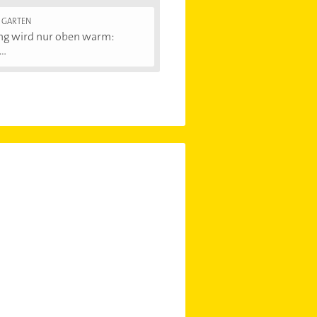
 GARTEN
ng wird nur oben warm:
..