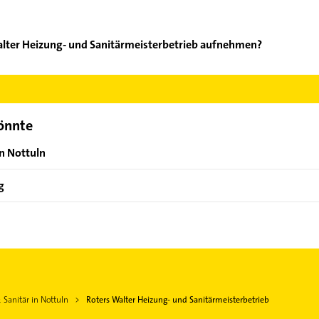
alter Heizung- und Sanitärmeisterbetrieb aufnehmen?
ters Walter Heizung- und Sanitärmeisterbetrieb aufzunehmen. Ein
der Mail in unserem Kontaktdaten-Bereich auswählen. Hier finden
könnte
on Nottuln
g
 Sanitär in Nottuln
Roters Walter Heizung- und Sanitärmeisterbetrieb