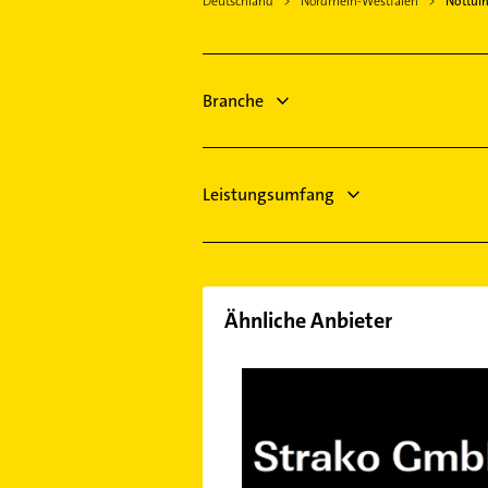
Deutschland
Nordrhein-Westfalen
Nottul
Immobilienmakler
Altenberge Westfalen
Maler
Horstmar
Elektroinstallation
Lüdinghausen
Elektriker
Branche
Münster
Elektro Reparatur
Hausarzt
Leistungsumfang
Ähnliche Anbieter