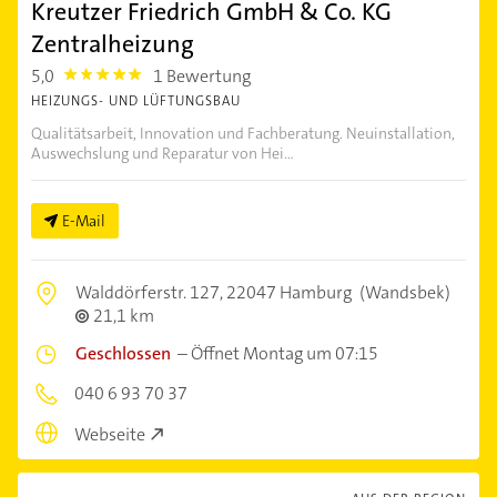
Kreutzer Friedrich GmbH & Co. KG
Zentralheizung
5,0
1 Bewertung
5.0
HEIZUNGS- UND LÜFTUNGSBAU
Qualitätsarbeit, Innovation und Fachberatung. Neuinstallation,
Auswechslung und Reparatur von Hei...
E-Mail
Walddörferstr. 127,
22047 Hamburg
(Wandsbek)
21,1 km
Geschlossen
–
Öffnet Montag um 07:15
040 6 93 70 37
Webseite