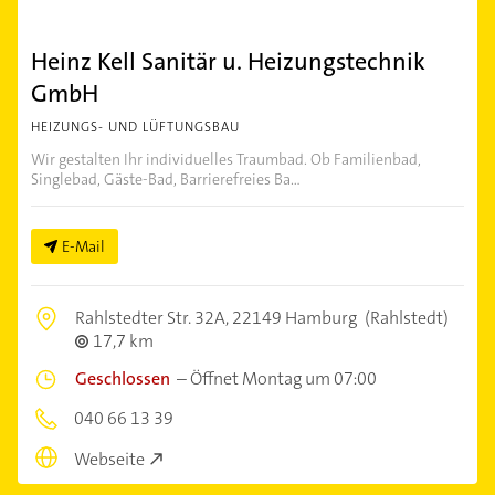
Heinz Kell Sanitär u. Heizungstechnik
GmbH
HEIZUNGS- UND LÜFTUNGSBAU
Wir gestalten Ihr individuelles Traumbad. Ob Familienbad,
Singlebad, Gäste-Bad, Barrierefreies Ba...
E-Mail
Rahlstedter Str. 32A,
22149 Hamburg
(Rahlstedt)
17,7 km
Geschlossen
–
Öffnet Montag um 07:00
040 66 13 39
Webseite