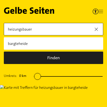
Finden
Umkreis:
0
km