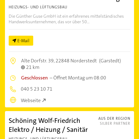
HEIZUNGS- UND LÜFTUNGSBAU
Die Günther Guse GmbH ist ein erfahrenes mittelständisches
Handwerksunternehmen, das vor über 50...
E-Mail
Alte Dorfstr. 39,
22848 Norderstedt
(Garstedt)
21 km
Geschlossen
–
Öffnet Montag um 08:00
040 5 23 10 71
Webseite
Schöning Wolf-Friedrich
AUS DER REGION
SILBER PARTNER
Elektro / Heizung / Sanitär
HEIZUNGS- UND LÜFTUNGSBAU