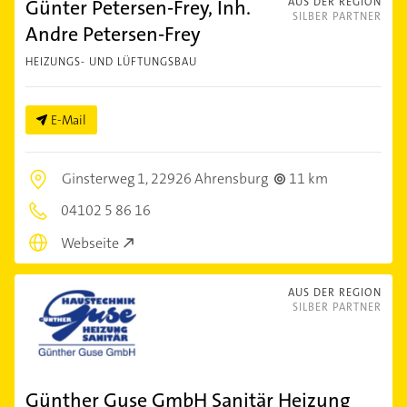
Günter Petersen-Frey, Inh.
AUS DER REGION
SILBER PARTNER
Andre Petersen-Frey
HEIZUNGS- UND LÜFTUNGSBAU
E-Mail
Ginsterweg 1,
22926 Ahrensburg
11 km
04102 5 86 16
Webseite
AUS DER REGION
SILBER PARTNER
Günther Guse GmbH Sanitär Heizung