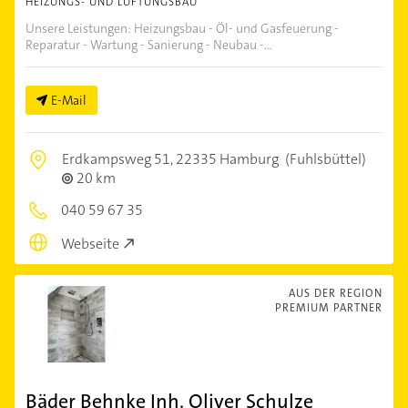
HEIZUNGS- UND LÜFTUNGSBAU
Unsere Leistungen: Heizungsbau - Öl- und Gasfeuerung -
Reparatur - Wartung - Sanierung - Neubau -...
E-Mail
Erdkampsweg 51,
22335 Hamburg
(Fuhlsbüttel)
20 km
040 59 67 35
Webseite
AUS DER REGION
PREMIUM PARTNER
Bäder Behnke Inh. Oliver Schulze