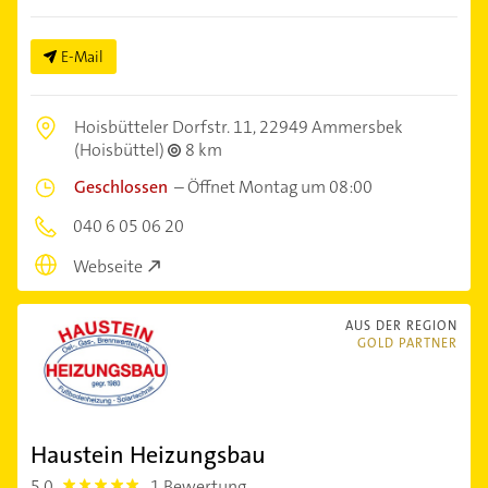
E-Mail
Hoisbütteler Dorfstr. 11,
22949 Ammersbek
(Hoisbüttel)
8 km
Geschlossen
–
Öffnet Montag um 08:00
040 6 05 06 20
Webseite
AUS DER REGION
GOLD PARTNER
Haustein Heizungsbau
5,0
1 Bewertung
5.0