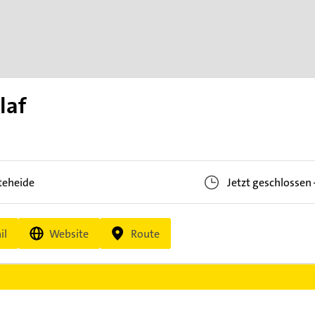
laf
teheide
Jetzt geschlossen
il
Website
Route