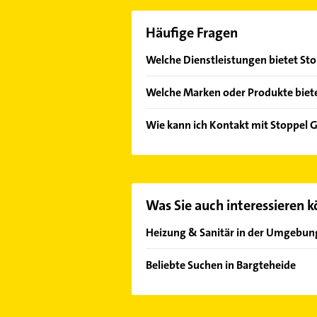
Häufige Fragen
Welche Dienstleistungen bietet St
Folgende Leistungen werden angeb
Welche Marken oder Produkte biet
Das Angebot umfasst unter anderem
Wie kann ich Kontakt mit Stoppel
Es ist sehr einfach Kontakt mit St
unserem Kontaktdaten-Bereich ausw
Was Sie auch interessieren 
Heizung & Sanitär in der Umgebun
Ahrensburg
Beliebte Suchen in Bargteheide
Ammersbek
Immobilien
Lütjensee
Immobilienmakler