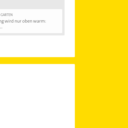
 GARTEN
ng wird nur oben warm:
..