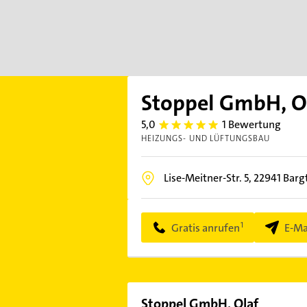
Stoppel GmbH, O
5,0
1 Bewertung
5.0
HEIZUNGS- UND LÜFTUNGSBAU
Lise-Meitner-Str. 5,
22941
Barg
Gratis anrufen
E-Ma
Stoppel GmbH, Olaf