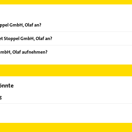
oppel GmbH, Olaf an?
oten: Badplanung, Bauklempnerei, Dacharbeiten, Dachdeckerei u
et Stoppel GmbH, Olaf an?
 Gasheizungen, Heizungsanlagen, Kollektoren, Sanitärtechnik un
 GmbH, Olaf aufnehmen?
oppel GmbH, Olaf aufzunehmen. Einfach die passenden Kontaktmögl
ählen. Hier finden Sie alle
Kontaktdaten
.
könnte
g