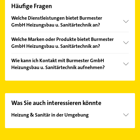
Häufige Fragen
Welche Dienstleistungen bietet Burmester
GmbH Heizungsbau u. Sanitärtechnik an?
Folgende Leistungen werden angeboten:
Welche Marken oder Produkte bietet Burmester
Abholmarkt, Badsanierung, Beratung,
GmbH Heizungsbau u. Sanitärtechnik an?
Energieberatung und Installationen für die
Abwasserentsorgung.
Das Angebot umfasst unter anderem Badmöbel,
Wie kann ich Kontakt mit Burmester GmbH
Barrierefreie Bäder, Blockheizkraftwerke,
Heizungsbau u. Sanitärtechnik aufnehmen?
Gasheizungen und Heiztechnik.
Es ist sehr einfach Kontakt mit Burmester GmbH
Heizungsbau u. Sanitärtechnik aufzunehmen.
Einfach die passenden Kontaktmöglichkeiten wie
Adresse oder Mail in unserem Kontaktdaten-Bereich
Was Sie auch interessieren könnte
auswählen. Hier finden Sie alle
Kontaktdaten
.
Heizung & Sanitär in der Umgebung
Bargteheide
Bad Oldesloe