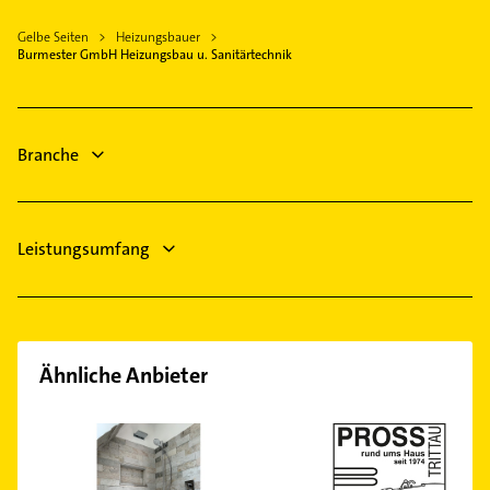
Ahrensburg
Gelbe Seiten
Heizungsbauer
Ammersbek
Burmester GmbH Heizungsbau u. Sanitärtechnik
Lütjensee
Tangstedt Bezirk Hamburg
Reinfeld (Holstein)
Branche
Trittau
Kisdorf Holstein
Bad Segeberg
Leistungsumfang
Ähnliche Anbieter