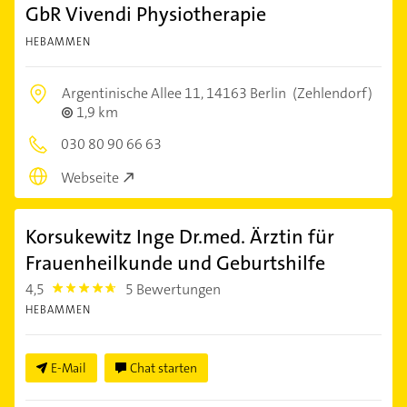
GbR Vivendi Physiotherapie
HEBAMMEN
Argentinische Allee 11,
14163 Berlin
(Zehlendorf)
1,9 km
030 80 90 66 63
Webseite
Korsukewitz Inge Dr.med. Ärztin für
Frauenheilkunde und Geburtshilfe
4,5
5 Bewertungen
4.5
HEBAMMEN
E-Mail
Chat starten