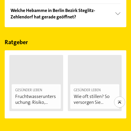
Vergleichen Sie alle Anbieter anhand echter
Welche Hebamme in Berlin Bezirk Steglitz-
Kundenmeinungen und profitieren Sie von den
Zehlendorf hat gerade geöffnet?
Empfehlungen. Die Suchergebnisse können Sie sich
einfach nach
Bewertungen
sortiert anzeigen lassen.
Im Anbieter-Bereich finden Sie alle
Öffnungszeiten
.
Bitte beachten Sie, dass diese an Sonn- und
Feiertagen abweichen können.
Ratgeber
GESÜNDER LEBEN
GESÜNDER LEBEN
Fruchtwasserunters
Wie oft stillen? So
uchung: Risiko,...
versorgen Sie...