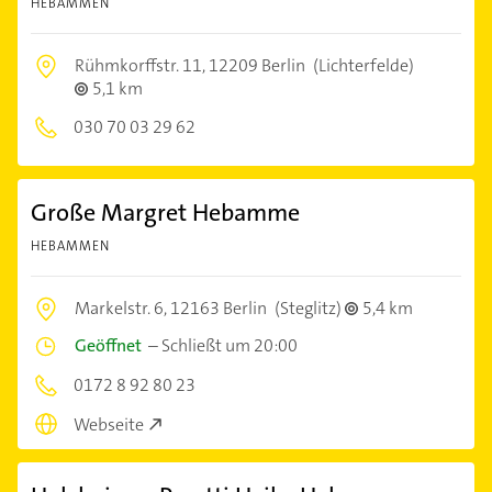
HEBAMMEN
Rühmkorffstr. 11,
12209 Berlin
(Lichterfelde)
5,1 km
030 70 03 29 62
Große Margret Hebamme
HEBAMMEN
Markelstr. 6,
12163 Berlin
(Steglitz)
5,4 km
Geöffnet
–
Schließt um 20:00
0172 8 92 80 23
Webseite