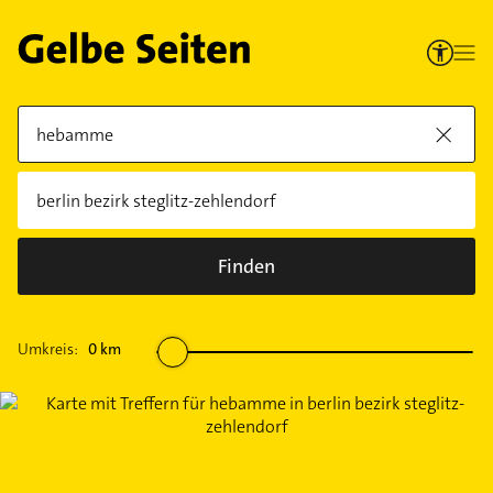
Finden
Umkreis:
0
km