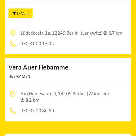
E-Mail
Lüdeckestr. 1a,
12249 Berlin
(Lankwitz)
6,7 km
030 81 00 13 05
Vera Auer Hebamme
HEBAMMEN
Am Heidesaum 4,
14109 Berlin
(Wannsee)
8,2 km
030 35 10 80 60