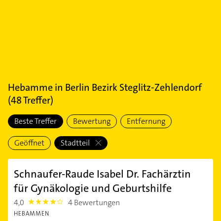
Hebamme
in
Berlin Bezirk Steglitz-Zehlendorf
(
48
Treffer)
Beste Treffer
Bewertung
Entfernung
Geöffnet
Stadtteil
Schnaufer-Raude Isabel Dr. Fachärztin
für Gynäkologie und Geburtshilfe
4,0
4 Bewertungen
4.0
HEBAMMEN