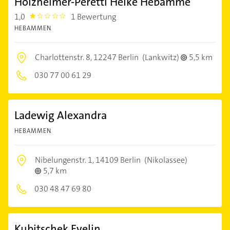
Holzheimer-Peretti Heike Hebamme
1,0
1 Bewertung
1.0
HEBAMMEN
Charlottenstr. 8,
12247 Berlin
(Lankwitz)
5,5 km
030 77 00 61 29
Ladewig Alexandra
HEBAMMEN
Nibelungenstr. 1,
14109 Berlin
(Nikolassee)
5,7 km
030 48 47 69 80
Kubitschek Evelin