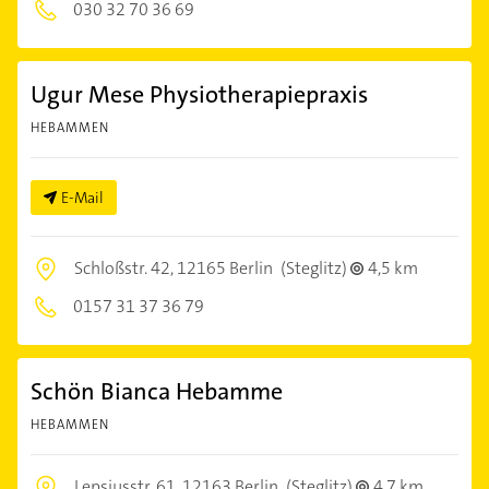
030 32 70 36 69
Ugur Mese Physiotherapiepraxis
HEBAMMEN
E-Mail
Schloßstr. 42,
12165 Berlin
(Steglitz)
4,5 km
0157 31 37 36 79
Schön Bianca Hebamme
HEBAMMEN
Lepsiusstr. 61,
12163 Berlin
(Steglitz)
4,7 km