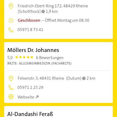
Friedrich-Ebert-Ring 172,
48429 Rheine
(Schotthock)
1,9 km
Geschlossen
–
Öffnet Montag um 08:30
05971 8 73 41
Möllers Dr. Johannes
5,0
6 Bewertungen
5.0
ÄRZTE: ALLGEMEINMEDIZIN (FACHÄRZTE)
Felsenstr. 3,
48431 Rheine
(Dutum)
2 km
05971 1 25 29
Webseite
Al-Dandashi Feraß