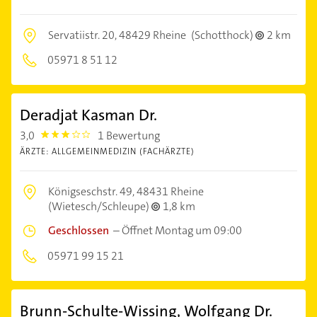
Servatiistr. 20,
48429 Rheine
(Schotthock)
2 km
05971 8 51 12
Deradjat Kasman Dr.
3,0
1 Bewertung
3.0
ÄRZTE: ALLGEMEINMEDIZIN (FACHÄRZTE)
Königseschstr. 49,
48431 Rheine
(Wietesch/Schleupe)
1,8 km
Geschlossen
–
Öffnet Montag um 09:00
05971 99 15 21
Brunn-Schulte-Wissing, Wolfgang Dr.