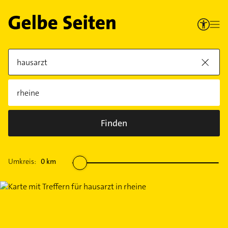
Finden
Umkreis:
0
km