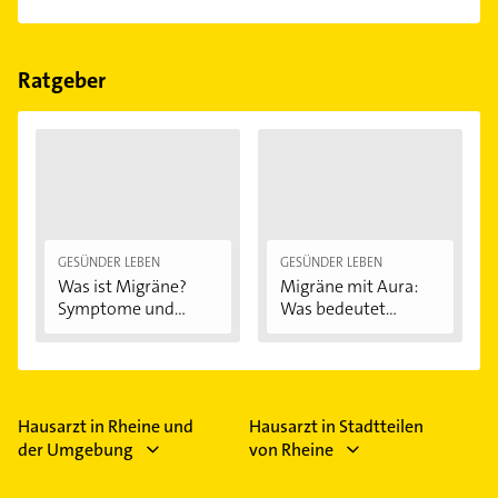
beim Check-Up überprüft und gegebenenfalls
Empfehlungen. Die Suchergebnisse können Sie sich
Im Anbieter-Bereich finden Sie alle
Öffnungszeiten
.
aufgefrischt.
einfach nach
Bewertungen
sortiert anzeigen lassen.
Bitte beachten Sie, dass diese an Sonn- und
Feiertagen abweichen können.
Ratgeber
GESÜNDER LEBEN
GESÜNDER LEBEN
Was ist Migräne?
Migräne mit Aura:
Symptome und...
Was bedeutet...
Hausarzt in Rheine und
Hausarzt in Stadtteilen
der Umgebung
von Rheine