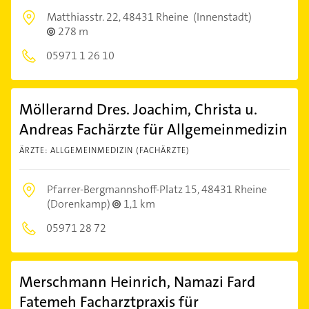
Matthiasstr. 22,
48431 Rheine
(Innenstadt)
278 m
05971 1 26 10
Möllerarnd Dres. Joachim, Christa u.
Andreas Fachärzte für Allgemeinmedizin
ÄRZTE: ALLGEMEINMEDIZIN (FACHÄRZTE)
Pfarrer-Bergmannshoff-Platz 15,
48431 Rheine
(Dorenkamp)
1,1 km
05971 28 72
Merschmann Heinrich, Namazi Fard
Fatemeh Facharztpraxis für