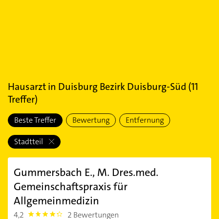
Hausarzt
in
Duisburg Bezirk Duisburg-Süd
(
11
Treffer)
Beste Treffer
Bewertung
Entfernung
Stadtteil
Gummersbach E., M. Dres.med.
Gemeinschaftspraxis für
Allgemeinmedizin
4,2
2 Bewertungen
4.2000003