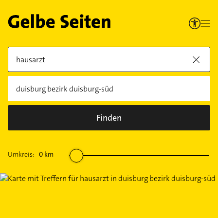
Finden
Umkreis:
0
km