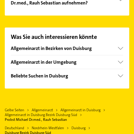
Dr.med., Rauh Sebastian aufnehmen?
Es ist sehr einfach Kontakt mit Probst Michael
Dr.med., Rauh Sebastian aufzunehmen. Einfach die
passenden Kontaktmöglichkeiten wie Adresse oder
Mail in unserem Kontaktdaten-Bereich auswählen.
Was Sie auch interessieren könnte
Hier finden Sie alle
Kontaktdaten
.
Allgemeinarzt in Bezirken von Duisburg
Bezirk Duisburg-Mitte
Allgemeinarzt in der Umgebung
Bezirk Hamborn
Ratingen
Bezirk Homberg
Beliebte Suchen in Duisburg
Mülheim an der Ruhr
Bezirk Meiderich
Lackiererei
Meerbusch
Bezirk Rheinhausen
Maler
Heiligenhaus
Bezirk Walsum
Phoniatrie
Düsseldorf
Gelbe Seiten
Allgemeinarzt
Allgemeinarzt in Duisburg
Logopädie
Oberhausen Rheinland
Allgemeinarzt in Duisburg Bezirk Duisburg-Süd
Dachdecker
Probst Michael Dr.med., Rauh Sebastian
Krefeld
Zahnarzt
Deutschland
Nordrhein-Westfalen
Duisburg
Moers
Duisburg Bezirk Duisburg-Süd