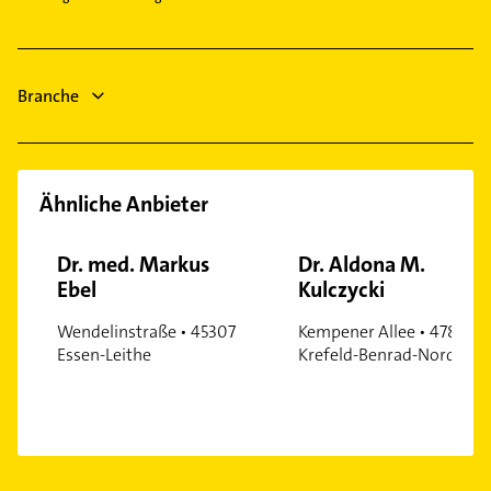
Elektroinstallation
Erkrath
Elektriker
Mettmann
Elektro Reparatur
Branche
Putzfrau
Ähnliche Anbieter
Dr. med. Markus
Dr. Aldona M.
Ebel
Kulczycki
Wendelinstraße • 45307
Kempener Allee • 47803
Essen-Leithe
Krefeld-Benrad-Nord