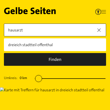
Finden
Umkreis:
0
km