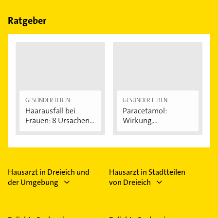
Bitte beachten Sie, dass diese an Sonn- und
Feiertagen abweichen können.
Ratgeber
GESÜNDER LEBEN
GESÜNDER LEBEN
Haarausfall bei
Paracetamol:
Frauen: 8 Ursachen...
Wirkung,
Anwendung...
Hausarzt in Dreieich und
Hausarzt in Stadtteilen
der Umgebung
von Dreieich