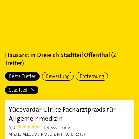
Hausarzt
in
Dreieich Stadtteil Offenthal
(
2
Treffer)
Beste Treffer
Bewertung
Entfernung
Stadtteil
Yücevardar Ulrike Facharztpraxis für
Allgemeinmedizin
5,0
1 Bewertung
5.0
ÄRZTE: ALLGEMEINMEDIZIN (FACHÄRZTE)