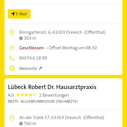
E-Mail
Borngartenstr. 6,
63303 Dreieich
(Offenthal)
303 m
Geschlossen
–
Öffnet Montag um 08:30
06074 6 18 99
Webseite
Lübeck Robert Dr. Hausarztpraxis
4,0
2 Bewertungen
4.0
ÄRZTE: ALLGEMEINMEDIZIN (FACHÄRZTE)
An der Tränk 57,
63303 Dreieich
(Offenthal)
760 m