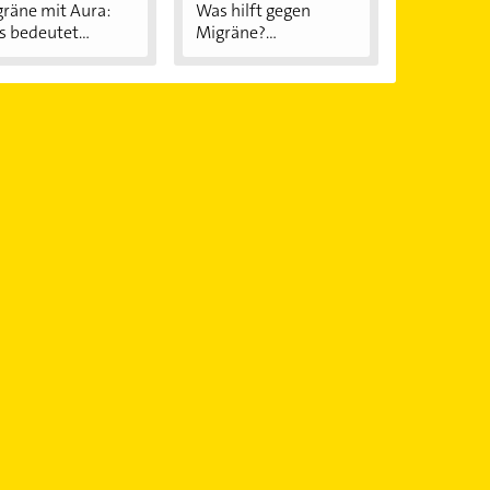
räne mit Aura:
Was hilft gegen
 bedeutet...
Migräne?
Behandlung...