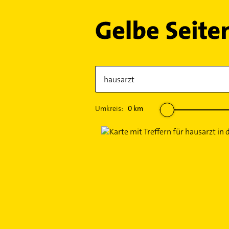
Umkreis:
0
km