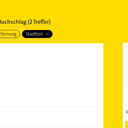
 Buchschlag
(
2
Treffer)
tfernung
Stadtteil
)
W