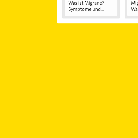
Was ist Migräne?
Mig
Symptome und...
Was