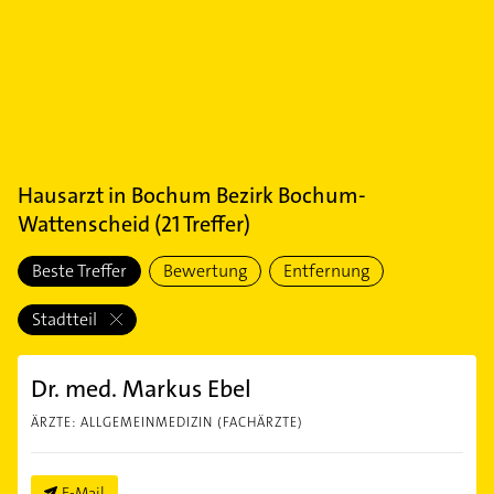
Hausarzt
in
Bochum Bezirk Bochum-
Wattenscheid
(
21
Treffer)
Beste Treffer
Bewertung
Entfernung
Stadtteil
Dr. med. Markus Ebel
ÄRZTE: ALLGEMEINMEDIZIN (FACHÄRZTE)
E-Mail