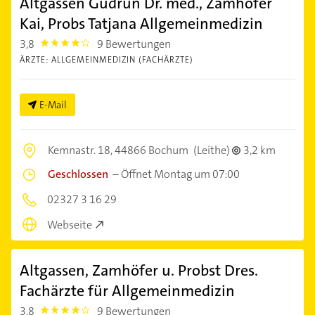
Altgassen Gudrun Dr. med., Zamhöfer
Kai, Probs Tatjana Allgemeinmedizin
3,8
9 Bewertungen
3.8
ÄRZTE: ALLGEMEINMEDIZIN (FACHÄRZTE)
E-Mail
Kemnastr. 18,
44866 Bochum
(Leithe)
3,2 km
Geschlossen
–
Öffnet Montag um 07:00
02327 3 16 29
Webseite
Altgassen, Zamhöfer u. Probst Dres.
Fachärzte für Allgemeinmedizin
3,8
9 Bewertungen
3.8