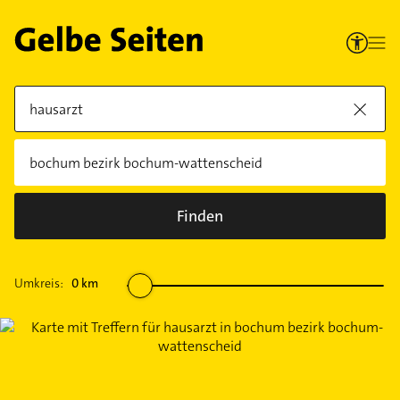
Finden
Umkreis:
0
km