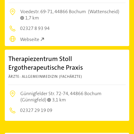
Voedestr. 69-71,
44866 Bochum
(Wattenscheid)
1,7 km
02327 8 93 94
Webseite
Therapiezentrum Stoll
Ergotherapeutische Praxis
ÄRZTE: ALLGEMEINMEDIZIN (FACHÄRZTE)
Günnigfelder Str. 72-74,
44866 Bochum
(Günnigfeld)
3,1 km
02327 29 19 09