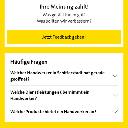
Ihre Meinung zählt!
Was gefällt Ihnen gut?
Was sollten wir verbessern?
Jetzt Feedback geben!
Häufige Fragen
Welcher Handwerker in Schifferstadt hat gerade
geöffnet?
Im Anbieter-Bereich finden Sie alle
Öffnungszeiten
.
Welche Dienstleistungen übernimmt ein
Bitte beachten Sie, dass diese an Sonn- und
Handwerker?
Feiertagen abweichen können.
Folgende Leistungen werden angeboten: Angebot,
Welche Produkte bietet ein Handwerker an?
Beratung zum ETF-Sparplan, Beratungsgespräch,
Betriebshaftpflicht und Risikoanalyse.
Das Angebot umfasst unter anderem
Betriebshaftpflicht, Existenzsicherung,