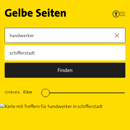
Finden
Umkreis:
0
km