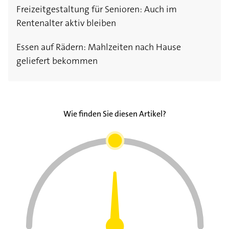
Freizeitgestaltung für Senioren: Auch im
Tagespflege und Nachtpflege: Leistungen zu
Seniorenresidenz: Gehobenes Wohnen im Alter
Barrierefreie Küche - So wird die alltägliche
Rentenalter aktiv bleiben
jeder Uhrzeit
Küchenarbeit möglich
Zuhause Wohnen: Ein lang ersehnter Wunsch
Essen auf Rädern: Mahlzeiten nach Hause
Ambulanter Pflegedienst: Regelmäßige
Treppenlifte und Rollstuhlrampen
geliefert bekommen
Versorgung zu Hause
Langzeitpflege: Therapie zur Erhaltung der
Fähigkeiten
Wie finden Sie diesen Artikel?