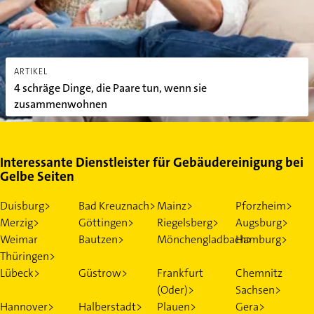
ARTIKEL
4 schräge Dinge, die Paare tun, wenn sie
zusammenwohnen
Interessante Dienstleister für Gebäudereinigung bei
Gelbe Seiten
Duisburg>
Bad Kreuznach>
Mainz>
Pforzheim>
Merzig>
Göttingen>
Riegelsberg>
Augsburg>
Weimar
Bautzen>
Mönchengladbach>
Hamburg>
Thüringen>
Lübeck>
Güstrow>
Frankfurt
Chemnitz
(Oder)>
Sachsen>
Hannover>
Halberstadt>
Plauen>
Gera>