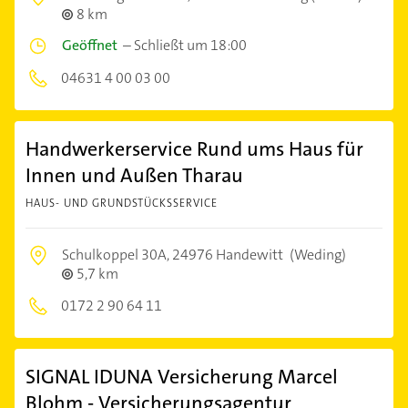
8 km
Geöffnet
–
Schließt um 18:00
04631 4 00 03 00
Handwerkerservice Rund ums Haus für
Innen und Außen Tharau
HAUS- UND GRUNDSTÜCKSSERVICE
Schulkoppel 30A,
24976 Handewitt
(Weding)
5,7 km
0172 2 90 64 11
SIGNAL IDUNA Versicherung Marcel
Blohm - Versicherungsagentur