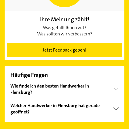
Ihre Meinung zählt!
Was gefällt Ihnen gut?
Was sollten wir verbessern?
Jetzt Feedback geben!
Häufige Fragen
Wie finde ich den besten Handwerker in
Flensburg?
Vergleichen Sie alle Anbieter anhand echter
Welcher Handwerker in Flensburg hat gerade
Kundenmeinungen und profitieren Sie von den
geöffnet?
Empfehlungen. Die Suchergebnisse können Sie sich
einfach nach
Bewertungen
sortiert anzeigen lassen.
Im Anbieter-Bereich finden Sie alle
Öffnungszeiten
.
Bitte beachten Sie, dass diese an Sonn- und