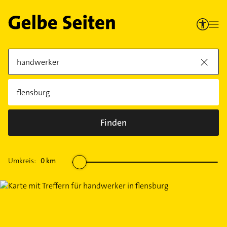
Finden
Umkreis:
0
km