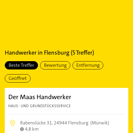
Handwerker
in
Flensburg
(
5
Treffer)
Beste Treffer
Bewertung
Entfernung
Geöffnet
Der Maas Handwerker
HAUS- UND GRUNDSTÜCKSSERVICE
Rabenslücke 31,
24944 Flensburg
(Mürwik)
4,8 km