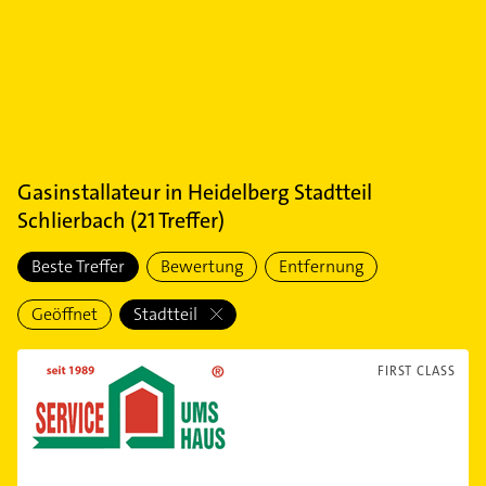
Gasinstallateur
in
Heidelberg Stadtteil
Schlierbach
(
21
Treffer)
Beste Treffer
Bewertung
Entfernung
Geöffnet
Stadtteil
FIRST CLASS