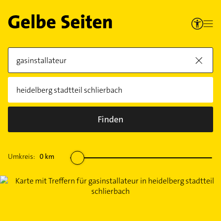
Finden
Umkreis:
0
km