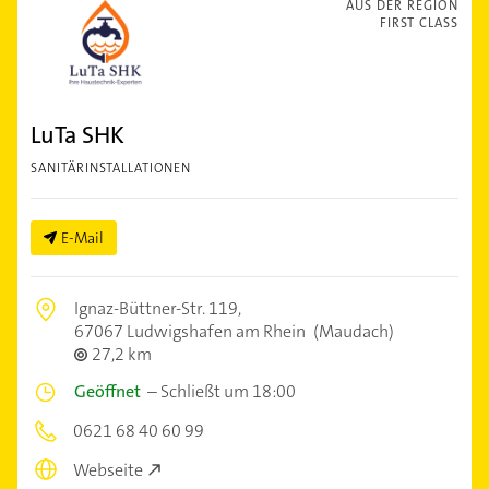
AUS DER REGION
FIRST CLASS
LuTa SHK
SANITÄRINSTALLATIONEN
E-Mail
Ignaz-Büttner-Str. 119,
67067 Ludwigshafen am Rhein
(Maudach)
27,2 km
Geöffnet
–
Schließt um 18:00
0621 68 40 60 99
Webseite