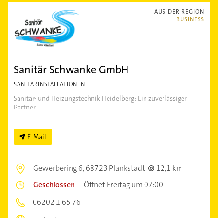
AUS DER REGION
BUSINESS
Sanitär Schwanke GmbH
SANITÄRINSTALLATIONEN
Sanitär- und Heizungstechnik Heidelberg: Ein zuverlässiger
Partner
E-Mail
Gewerbering 6,
68723 Plankstadt
12,1 km
Geschlossen
–
Öffnet Freitag um 07:00
06202 1 65 76