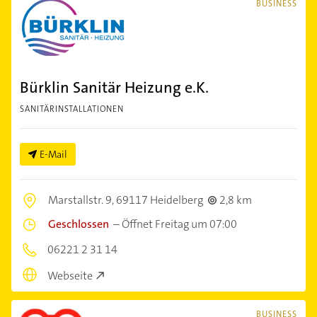
BUSINESS
Bürklin Sanitär Heizung e.K.
SANITÄRINSTALLATIONEN
E-Mail
Marstallstr. 9,
69117 Heidelberg
2,8 km
Geschlossen
–
Öffnet Freitag um 07:00
06221 2 31 14
Webseite
BUSINESS