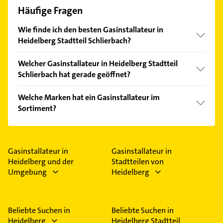
Häufige Fragen
Wie finde ich den besten Gasinstallateur in
Heidelberg Stadtteil Schlierbach?
Vergleichen Sie alle Anbieter anhand echter
Welcher Gasinstallateur in Heidelberg Stadtteil
Kundenmeinungen und profitieren Sie von den
Schlierbach hat gerade geöffnet?
Empfehlungen. Die Suchergebnisse können Sie sich
einfach nach
Bewertungen
sortiert anzeigen lassen.
Im Anbieter-Bereich finden Sie alle
Öffnungszeiten
.
Welche Marken hat ein Gasinstallateur im
Bitte beachten Sie, dass diese an Sonn- und
Sortiment?
Feiertagen abweichen können.
Der Gasinstallateur verkauft Marken wie Hansa,
Duravit, Geberit, Grohe und Keramag.
Gasinstallateur in
Gasinstallateur in
Heidelberg und der
Stadtteilen von
Umgebung
Heidelberg
Beliebte Suchen in
Beliebte Suchen in
Heidelberg
Heidelberg Stadtteil