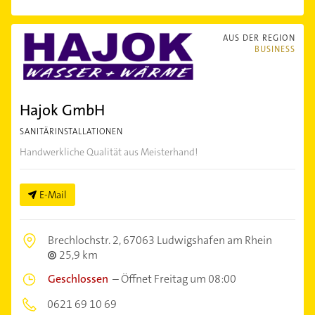
AUS DER REGION
BUSINESS
Hajok GmbH
SANITÄRINSTALLATIONEN
Handwerkliche Qualität aus Meisterhand!
E-Mail
Brechlochstr. 2,
67063 Ludwigshafen am Rhein
25,9 km
Geschlossen
–
Öffnet Freitag um 08:00
0621 69 10 69