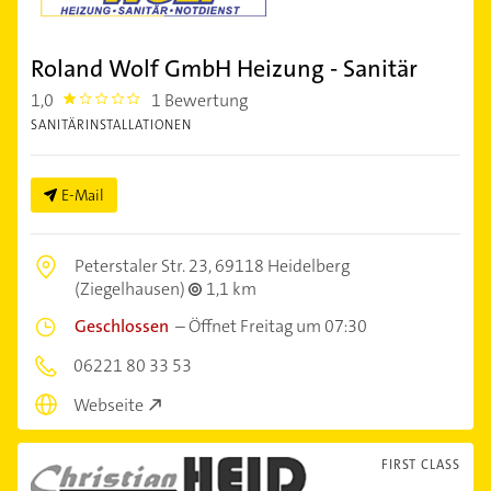
Roland Wolf GmbH Heizung - Sanitär
1,0
1 Bewertung
1.0
SANITÄRINSTALLATIONEN
E-Mail
Peterstaler Str. 23,
69118 Heidelberg
(Ziegelhausen)
1,1 km
Geschlossen
–
Öffnet Freitag um 07:30
06221 80 33 53
Webseite
FIRST CLASS