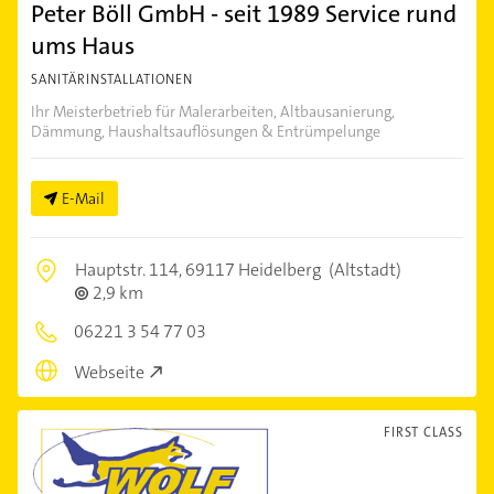
Peter Böll GmbH - seit 1989 Service rund
ums Haus
SANITÄRINSTALLATIONEN
Ihr Meisterbetrieb für Malerarbeiten, Altbausanierung,
Dämmung, Haushaltsauflösungen & Entrümpelunge
E-Mail
Hauptstr. 114,
69117 Heidelberg
(Altstadt)
2,9 km
06221 3 54 77 03
Webseite
FIRST CLASS