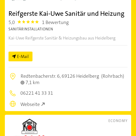
Reifgerste Kai-Uwe Sanitär und Heizung
5,0
1 Bewertung
5.0
SANITÄRINSTALLATIONEN
Kai-Uwe Reifgerste Sanitär & Heizungsbau aus Heidelberg
E-Mail
Redtenbacherstr. 6,
69126 Heidelberg
(Rohrbach)
7,1 km
06221 41 33 31
Webseite
ECONOMY