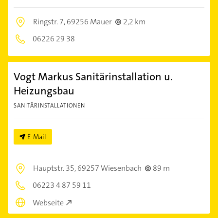
Ringstr. 7,
69256 Mauer
2,2 km
06226 29 38
Vogt Markus Sanitärinstallation u.
Heizungsbau
SANITÄRINSTALLATIONEN
E-Mail
Hauptstr. 35,
69257 Wiesenbach
89 m
06223 4 87 59 11
Webseite