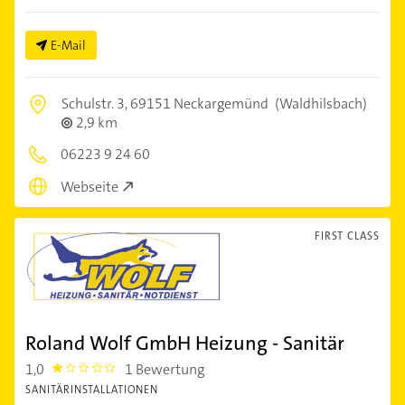
E-Mail
Schulstr. 3,
69151 Neckargemünd
(Waldhilsbach)
2,9 km
06223 9 24 60
Webseite
FIRST CLASS
Roland Wolf GmbH Heizung - Sanitär
1,0
1 Bewertung
1.0
SANITÄRINSTALLATIONEN