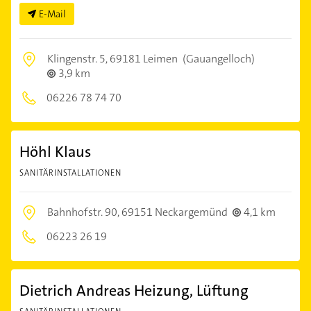
E-Mail
Klingenstr. 5,
69181 Leimen
(Gauangelloch)
3,9 km
06226 78 74 70
Höhl Klaus
SANITÄRINSTALLATIONEN
Bahnhofstr. 90,
69151 Neckargemünd
4,1 km
06223 26 19
Dietrich Andreas Heizung, Lüftung