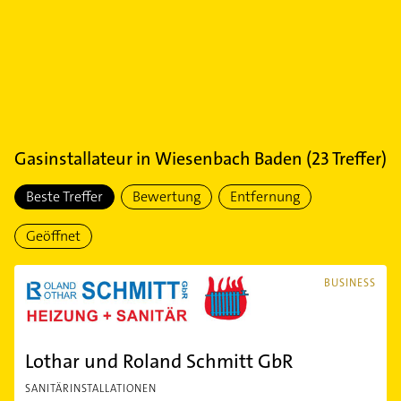
Gasinstallateur
in
Wiesenbach Baden
(
23
Treffer)
Beste Treffer
Bewertung
Entfernung
Geöffnet
BUSINESS
Lothar und Roland Schmitt GbR
SANITÄRINSTALLATIONEN