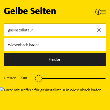
Finden
Umkreis:
0
km