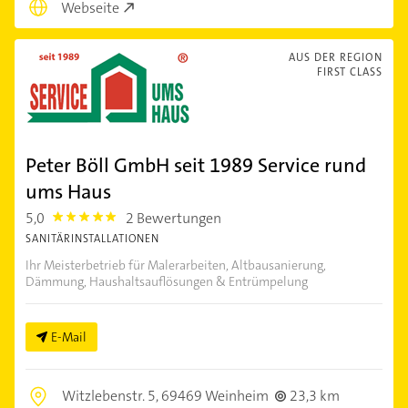
Webseite
AUS DER REGION
FIRST CLASS
Peter Böll GmbH seit 1989 Service rund
ums Haus
5,0
2 Bewertungen
5.0
SANITÄRINSTALLATIONEN
Ihr Meisterbetrieb für Malerarbeiten, Altbausanierung,
Dämmung, Haushaltsauflösungen & Entrümpelung
E-Mail
Witzlebenstr. 5,
69469 Weinheim
23,3 km