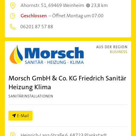
Ahornstr. 51,
69469 Weinheim
23,8 km
Geschlossen
–
Öffnet Montag um 07:00
06201 87 57 88
AUS DER REGION
BUSINESS
Morsch GmbH & Co. KG Friedrich Sanitär
Heizung Klima
SANITÄRINSTALLATIONEN
E-Mail
Heinrich-Lanz-Straße 6,
68723 Plankstadt