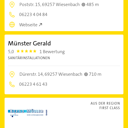
Poststr. 15,
69257 Wiesenbach
485 m
06223 4 04 84
Webseite
Münster Gerald
5,0
1 Bewertung
5.0
SANITÄRINSTALLATIONEN
Dürerstr. 14,
69257 Wiesenbach
710 m
06223 4 61 43
AUS DER REGION
FIRST CLASS