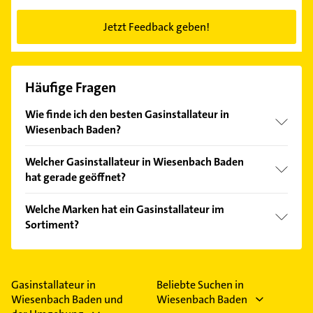
Jetzt Feedback geben!
Häufige Fragen
Wie finde ich den besten Gasinstallateur in
Wiesenbach Baden?
Vergleichen Sie alle Anbieter anhand echter
Welcher Gasinstallateur in Wiesenbach Baden
Kundenmeinungen und profitieren Sie von den
hat gerade geöffnet?
Empfehlungen. Die Suchergebnisse können Sie sich
einfach nach
Bewertungen
sortiert anzeigen lassen.
Im Anbieter-Bereich finden Sie alle
Öffnungszeiten
.
Welche Marken hat ein Gasinstallateur im
Bitte beachten Sie, dass diese an Sonn- und
Sortiment?
Feiertagen abweichen können.
Der Gasinstallateur verkauft Marken wie Duravit,
Hansa, Geberit, Grohe und Keramag.
Gasinstallateur in
Beliebte Suchen in
Wiesenbach Baden und
Wiesenbach Baden