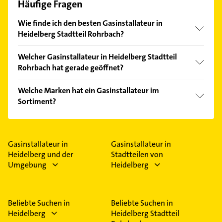
Häufige Fragen
Wie finde ich den besten Gasinstallateur in
Heidelberg Stadtteil Rohrbach?
Vergleichen Sie alle Anbieter anhand echter
Welcher Gasinstallateur in Heidelberg Stadtteil
Kundenmeinungen und profitieren Sie von den
Rohrbach hat gerade geöffnet?
Empfehlungen. Die Suchergebnisse können Sie sich
einfach nach
Bewertungen
sortiert anzeigen lassen.
Im Anbieter-Bereich finden Sie alle
Öffnungszeiten
.
Welche Marken hat ein Gasinstallateur im
Bitte beachten Sie, dass diese an Sonn- und
Sortiment?
Feiertagen abweichen können.
Der Gasinstallateur verkauft Marken wie Geberit,
Bette, Duravit, Grohe und Hansa.
Gasinstallateur in
Gasinstallateur in
Heidelberg und der
Stadtteilen von
Umgebung
Heidelberg
Beliebte Suchen in
Beliebte Suchen in
Heidelberg
Heidelberg Stadtteil