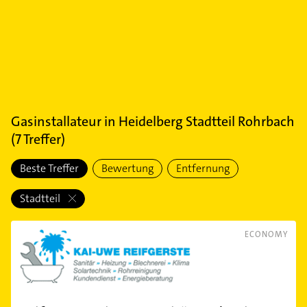
Gasinstallateur
in
Heidelberg Stadtteil Rohrbach
(
7
Treffer)
Beste Treffer
Bewertung
Entfernung
Stadtteil
ECONOMY