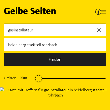
Finden
Umkreis:
0
km