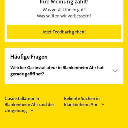
Ihre Meinung zählt!
Was gefällt Ihnen gut?
Was sollten wir verbessern?
Jetzt Feedback geben!
Häufige Fragen
Welcher Gasinstallateur in Blankenheim Ahr hat
gerade geöffnet?
Im Anbieter-Bereich finden Sie alle
Öffnungszeiten
.
Bitte beachten Sie, dass diese an Sonn- und
Feiertagen abweichen können.
Gasinstallateur in
Beliebte Suchen in
Blankenheim Ahr und der
Blankenheim Ahr
Umgebung