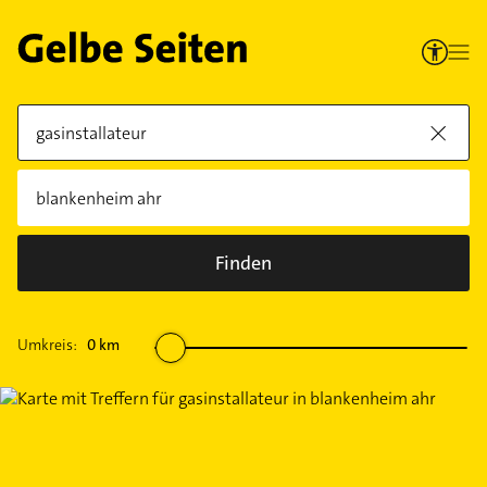
Finden
Umkreis:
0
km