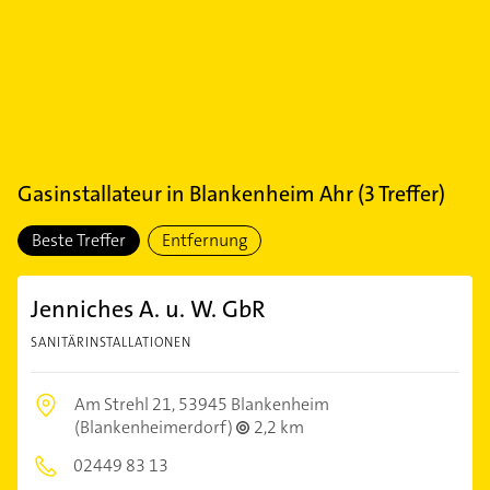
Gasinstallateur
in
Blankenheim Ahr
(
3
Treffer)
Beste Treffer
Entfernung
Jenniches A. u. W. GbR
SANITÄRINSTALLATIONEN
Am Strehl 21,
53945 Blankenheim
(Blankenheimerdorf)
2,2 km
02449 83 13