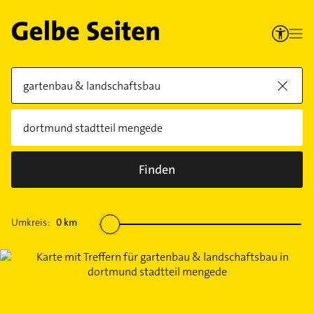
Finden
Umkreis:
0
km