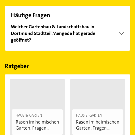
Häufige Fragen
Welcher Gartenbau & Landschaftsbau in
Dortmund Stadtteil Mengede hat gerade
geöffnet?
Im Anbieter-Bereich finden Sie alle
Öffnungszeiten
.
Bitte beachten Sie, dass diese an Sonn- und
Feiertagen abweichen können.
Ratgeber
HAUS & GARTEN
HAUS & GARTEN
Rasen im heimischen
Rasen im heimischen
Garten: Fragen...
Garten: Fragen...