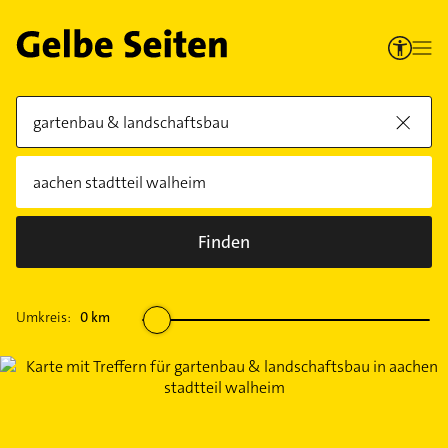
Finden
Umkreis:
0
km