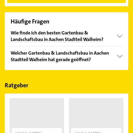
Häufige Fragen
Wie finde ich den besten Gartenbau &
Landschaftsbau in Aachen Stadtteil Walheim?
Vergleichen Sie alle Anbieter anhand echter
Welcher Gartenbau & Landschaftsbau in Aachen
Kundenmeinungen und profitieren Sie von den
Stadtteil Walheim hat gerade geöffnet?
Empfehlungen. Die Suchergebnisse können Sie sich
einfach nach
Bewertungen
sortiert anzeigen lassen.
Im Anbieter-Bereich finden Sie alle
Öffnungszeiten
.
Bitte beachten Sie, dass diese an Sonn- und
Feiertagen abweichen können.
Ratgeber