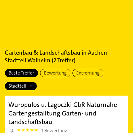
Gartenbau & Landschaftsbau
in
Aachen
Stadtteil Walheim
(
2
Treffer)
Beste Treffer
Bewertung
Entfernung
Stadtteil
Wuropulos u. Lagoczki GbR Naturnahe
Gartengestalltung Garten- und
Landschaftsbau
5,0
1 Bewertung
5.0