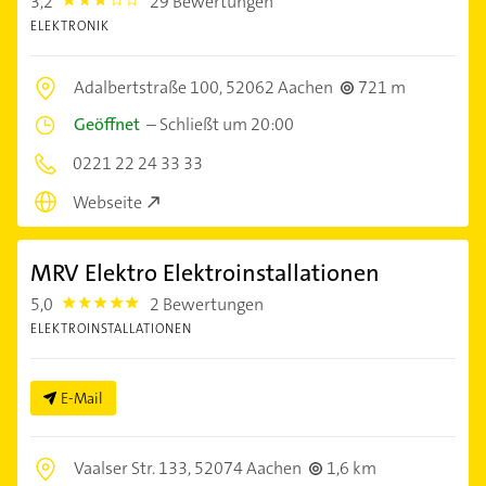
3,2
29 Bewertungen
3.2
ELEKTRONIK
Adalbertstraße 100,
52062 Aachen
721 m
Geöffnet
–
Schließt um 20:00
0221 22 24 33 33
Webseite
MRV Elektro Elektroinstallationen
5,0
2 Bewertungen
5.0
ELEKTROINSTALLATIONEN
E-Mail
Vaalser Str. 133,
52074 Aachen
1,6 km