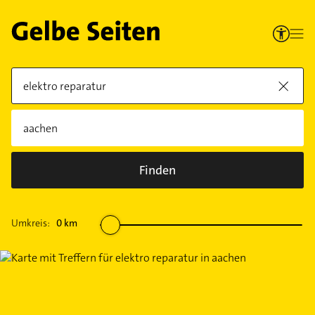
Finden
Umkreis:
0
km