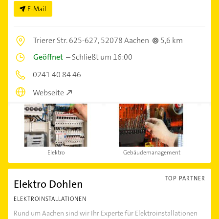
E-Mail
Trierer Str. 625-627,
52078 Aachen
5,6 km
Geöffnet
–
Schließt um 16:00
0241 40 84 46
Webseite
Elektro
Gebäudemanagement
TOP PARTNER
Elektro Dohlen
ELEKTROINSTALLATIONEN
Rund um Aachen sind wir Ihr Experte für Elektroinstallationen