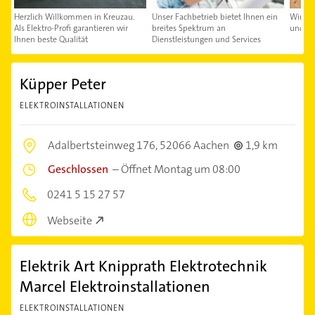
Herzlich Willkommen in Kreuzau.
Unser Fachbetrieb bietet Ihnen ein
Wir sin
Als Elektro-Profi garantieren wir
breites Spektrum an
und I
Ihnen beste Qualität
Dienstleistungen und Services
Küpper Peter
ELEKTROINSTALLATIONEN
Adalbertsteinweg 176,
52066 Aachen
1,9 km
Geschlossen
–
Öffnet Montag um 08:00
0241 5 15 27 57
Webseite
Elektrik Art Knipprath Elektrotechnik
Marcel Elektroinstallationen
ELEKTROINSTALLATIONEN