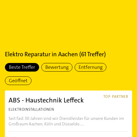
Elektro Reparatur
in
Aachen
(
61
Treffer)
Beste Treffer
Bewertung
Entfernung
Geöffnet
TOP PARTNER
ABS - Haustechnik Leffeck
ELEKTROINSTALLATIONEN
Seit fast 30 Jahren sind wir Dienstleister für unsere Kunden im
Großraum Aachen, Köln und Düsseldo.....