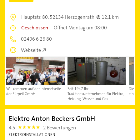
Hauptstr. 80,
52134 Herzogenrath
12,1 km
Geschlossen
–
Öffnet Montag um 08:00
02406 6 26 80
Webseite
Willkommen auf der Internetseite
Seit 1947 Ihr
Die ge
der Fürpeil GmbH
Traditionsunternehmen für Elektro,
einem 
Heizung, Wasser und Gas
Elektro Anton Beckers GmbH
4,5
2 Bewertungen
4.5
ELEKTROINSTALLATIONEN