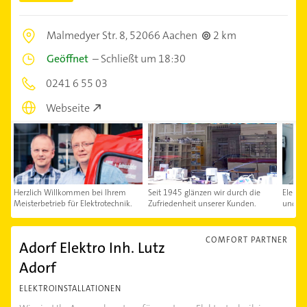
Malmedyer Str. 8,
52066 Aachen
2 km
Geöffnet
–
Schließt um 18:30
0241 6 55 03
Webseite
Herzlich Willkommen bei Ihrem
Seit 1945 glänzen wir durch die
Elektro
Meisterbetrieb für Elektrotechnik.
Zufriedenheit unserer Kunden.
und N
COMFORT PARTNER
Adorf Elektro Inh. Lutz
Adorf
ELEKTROINSTALLATIONEN