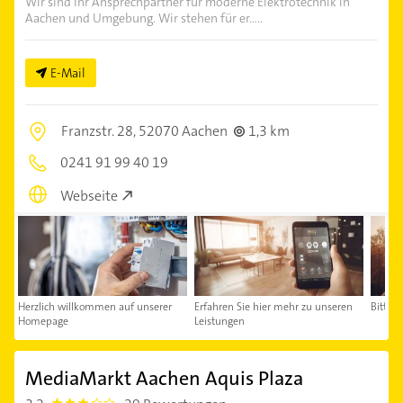
Wir sind Ihr Ansprechpartner für moderne Elektrotechnik in
Aachen und Umgebung. Wir stehen für er.....
E-Mail
Franzstr. 28,
52070 Aachen
1,3 km
0241 91 99 40 19
Webseite
Herzlich willkommen auf unserer
Erfahren Sie hier mehr zu unseren
Bitte k
Homepage
Leistungen
MediaMarkt Aachen Aquis Plaza