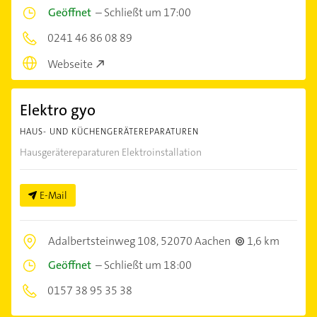
Geöffnet
–
Schließt um 17:00
0241 46 86 08 89
Webseite
Elektro gyo
HAUS- UND KÜCHENGERÄTEREPARATUREN
Hausgerätereparaturen Elektroinstallation
E-Mail
Adalbertsteinweg 108,
52070 Aachen
1,6 km
Geöffnet
–
Schließt um 18:00
0157 38 95 35 38