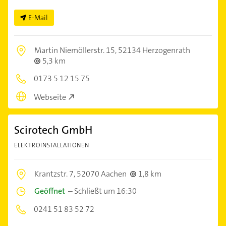
E-Mail
Martin Niemöllerstr. 15,
52134 Herzogenrath
5,3 km
0173 5 12 15 75
Webseite
Scirotech GmbH
ELEKTROINSTALLATIONEN
Krantzstr. 7,
52070 Aachen
1,8 km
Geöffnet
–
Schließt um 16:30
0241 51 83 52 72