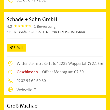
0176 76 79 71 52
Schade + Sohn GmbH
4,0
1 Bewertung
4.0
SACHVERSTÄNDIGE: GARTEN- UND LANDSCHAFTSBAU
E-Mail
Wittensteinstraße 156,
42285 Wuppertal
2,1 km
Geschlossen
–
Öffnet Montag um 07:30
0202 94 60 69 60
Webseite
Groß Michael