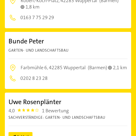
Robert-Koch-Platz,
42283 Wuppertal
(Barmen)
1,8 km
0163 7 75 29 29
Bunde Peter
GARTEN- UND LANDSCHAFTSBAU
Farbmühle 6,
42285 Wuppertal
(Barmen)
2,1 km
0202 8 23 28
Uwe Rosenplänter
4,0
1 Bewertung
4.0
SACHVERSTÄNDIGE: GARTEN- UND LANDSCHAFTSBAU