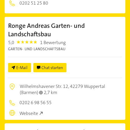
0202 51 25 80
Ronge Andreas Garten- und
Landschaftsbau
5,0
1 Bewertung
5.0
GARTEN- UND LANDSCHAFTSBAU
E-Mail
Chat starten
Wilhelmshavener Str. 12,
42279 Wuppertal
(Barmen)
2,7 km
0202 6 98 56 55
Webseite