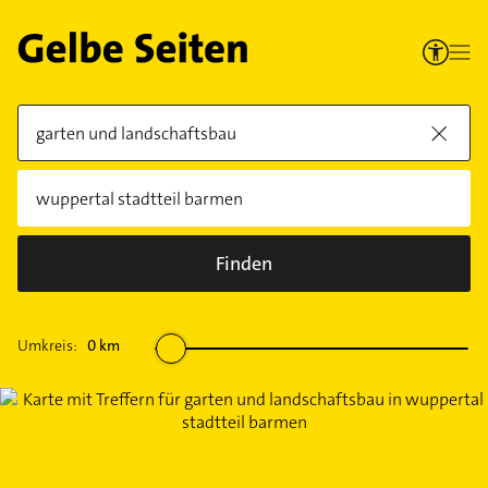
Finden
Umkreis:
0
km