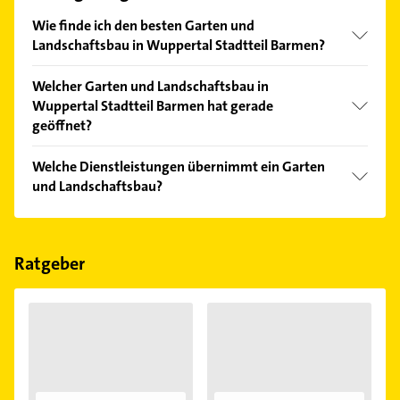
Wie finde ich den besten Garten und
Landschaftsbau in Wuppertal Stadtteil Barmen?
Vergleichen Sie alle Anbieter anhand echter
Welcher Garten und Landschaftsbau in
Kundenmeinungen und profitieren Sie von den
Wuppertal Stadtteil Barmen hat gerade
Empfehlungen. Die Suchergebnisse können Sie sich
geöffnet?
einfach nach
Bewertungen
sortiert anzeigen lassen.
Im Anbieter-Bereich finden Sie alle
Öffnungszeiten
.
Welche Dienstleistungen übernimmt ein Garten
Bitte beachten Sie, dass diese an Sonn- und
und Landschaftsbau?
Feiertagen abweichen können.
Folgende Leistungen werden angeboten:
Lieferservice.
Ratgeber