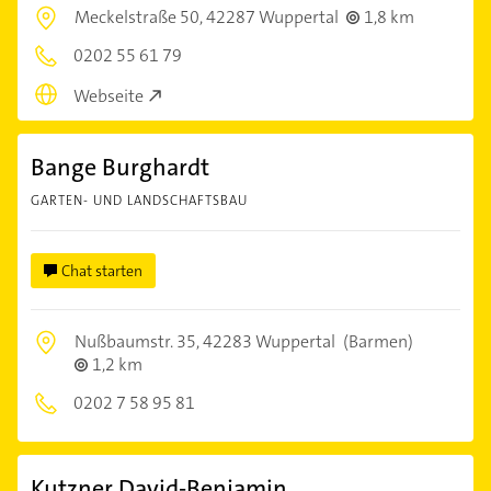
Meckelstraße 50,
42287 Wuppertal
1,8 km
0202 55 61 79
Webseite
Bange Burghardt
GARTEN- UND LANDSCHAFTSBAU
Chat starten
Nußbaumstr. 35,
42283 Wuppertal
(Barmen)
1,2 km
0202 7 58 95 81
Kutzner David-Benjamin