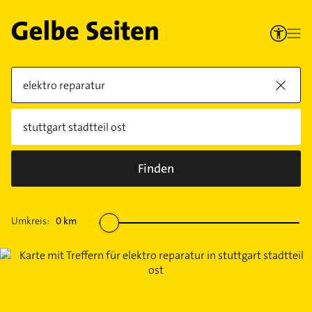
Finden
Umkreis:
0
km