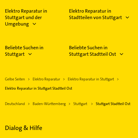
Antennenanlagen, Einbruchmeldeanlagen,
Hausanschlüsse, Kabelverteilerschränke und
Elektro Reparatur in
Elektro Reparatur in
beratung.
Stuttgart und der
Stadtteilen von Stuttgart
Umgebung
Beliebte Suchen in
Beliebte Suchen in
Stuttgart
Stuttgart Stadtteil Ost
Gelbe Seiten
Elektro Reparatur
Elektro Reparatur in Stuttgart
Elektro Reparatur in Stuttgart Stadtteil Ost
Deutschland
Baden-Württemberg
Stuttgart
Stuttgart Stadtteil Ost
Dialog & Hilfe