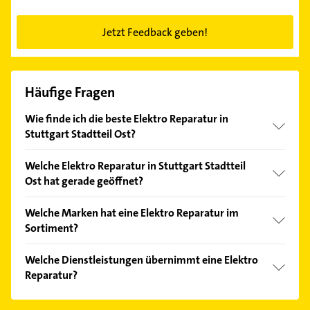
Jetzt Feedback geben!
Häufige Fragen
Wie finde ich die beste Elektro Reparatur in
Stuttgart Stadtteil Ost?
Vergleichen Sie alle Anbieter anhand echter
Welche Elektro Reparatur in Stuttgart Stadtteil
Kundenmeinungen und profitieren Sie von den
Ost hat gerade geöffnet?
Empfehlungen. Die Suchergebnisse können Sie sich
einfach nach
Bewertungen
sortiert anzeigen lassen.
Im Anbieter-Bereich finden Sie alle
Öffnungszeiten
.
Welche Marken hat eine Elektro Reparatur im
Bitte beachten Sie, dass diese an Sonn- und
Sortiment?
Feiertagen abweichen können.
Die Elektro Reparatur verkauft Marken wie Disan.
Welche Dienstleistungen übernimmt eine Elektro
Reparatur?
Folgende Leistungen werden angeboten: