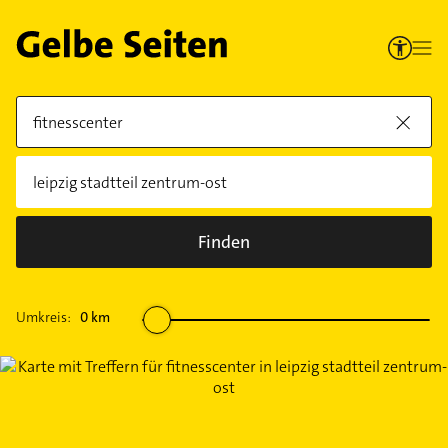
Finden
Umkreis:
0
km