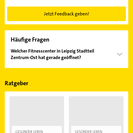
Jetzt Feedback geben!
Häufige Fragen
Welcher Fitnesscenter in Leipzig Stadtteil
Zentrum-Ost hat gerade geöffnet?
Im Anbieter-Bereich finden Sie alle
Öffnungszeiten
.
Bitte beachten Sie, dass diese an Sonn- und
Feiertagen abweichen können.
Ratgeber
GESÜNDER LEBEN
GESÜNDER LEBEN