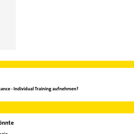
ance - Individual Training aufnehmen?
akformance - Individual Training aufzunehmen. Einfach die passe
ktdaten-Bereich auswählen. Hier finden Sie alle
Kontaktdaten
.
könnte