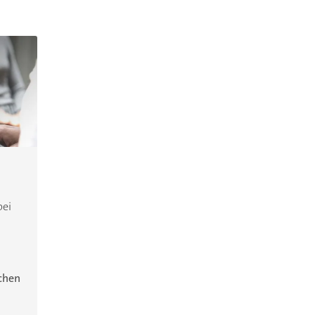
bei
ichen