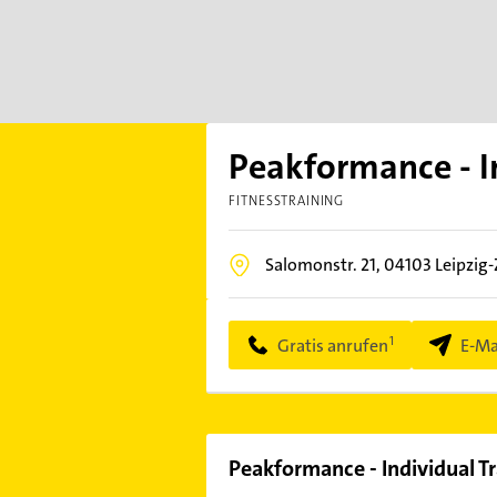
Peakformance - I
FITNESSTRAINING
Salomonstr. 21,
04103
Leipzig
Gratis anrufen
E-Ma
Peakformance - Individual T