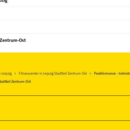
pzig
l Zentrum-Ost
n Leipzig
Fitnesscenter in Leipzig Stadtteil Zentrum-Ost
Peakformance - Individu
Stadtteil Zentrum-Ost