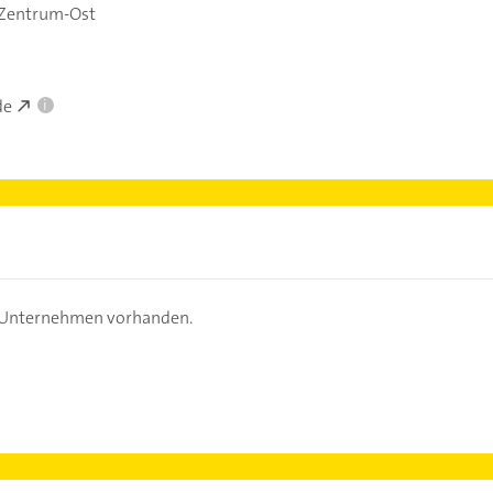
-Zentrum-Ost
de
i
s Unternehmen vorhanden.