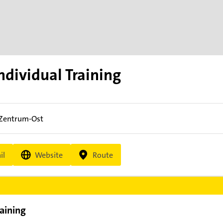
ndividual Training
-Zentrum-Ost
il
Website
Route
raining