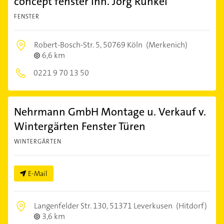
concept fenster Inh. Jörg Runkel
FENSTER
Robert-Bosch-Str. 5,
50769 Köln
(Merkenich)
6,6 km
0221 9 70 13 50
Nehrmann GmbH Montage u. Verkauf v.
Wintergärten Fenster Türen
WINTERGÄRTEN
E-Mail
Langenfelder Str. 130,
51371 Leverkusen
(Hitdorf)
3,6 km