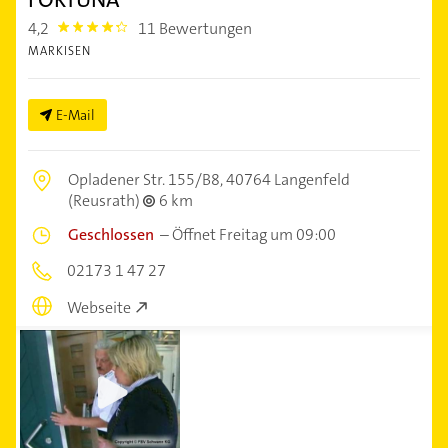
4,2
11 Bewertungen
4.2000003
MARKISEN
E-Mail
Opladener Str. 155/B8,
40764 Langenfeld
(Reusrath)
6 km
Geschlossen
–
Öffnet Freitag um 09:00
02173 1 47 27
Webseite