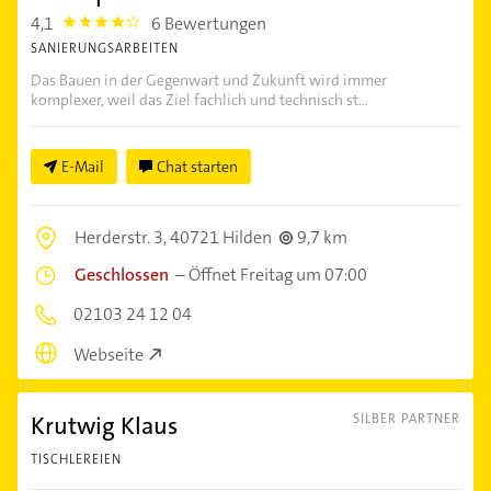
4,1
6 Bewertungen
4.1
SANIERUNGSARBEITEN
Das Bauen in der Gegenwart und Zukunft wird immer
komplexer, weil das Ziel fachlich und technisch st...
E-Mail
Chat starten
Herderstr. 3,
40721 Hilden
9,7 km
Geschlossen
–
Öffnet Freitag um 07:00
02103 24 12 04
Webseite
Krutwig Klaus
SILBER PARTNER
TISCHLEREIEN