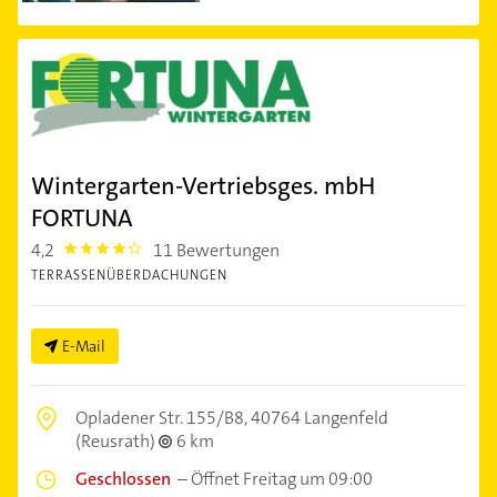
Wintergarten-Vertriebsges. mbH
FORTUNA
4,2
11 Bewertungen
4.2000003
TERRASSENÜBERDACHUNGEN
E-Mail
Opladener Str. 155/B8,
40764 Langenfeld
(Reusrath)
6 km
Geschlossen
–
Öffnet Freitag um 09:00