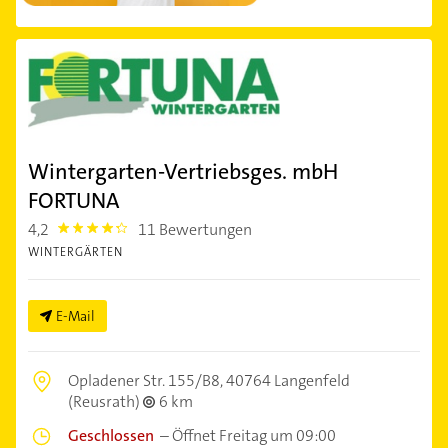
Wintergarten-Vertriebsges. mbH
FORTUNA
4,2
11 Bewertungen
4.2000003
WINTERGÄRTEN
E-Mail
Opladener Str. 155/B8,
40764 Langenfeld
(Reusrath)
6 km
Geschlossen
–
Öffnet Freitag um 09:00