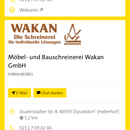
Webseite
Möbel- und Bauschreinerei Wakan
GmbH
EINBAUMÖBEL
E-Mail
Chat starten
Duderstädter Str. 8,
40595 Düsseldorf
(Hellerhof)
5,2 km
0211 7 09 02 46