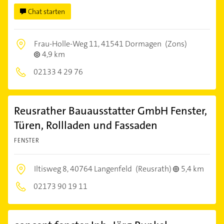
Chat starten
Frau-Holle-Weg 11,
41541 Dormagen
(Zons)
4,9 km
02133 4 29 76
Reusrather Bauausstatter GmbH Fenster,
Türen, Rollladen und Fassaden
FENSTER
Iltisweg 8,
40764 Langenfeld
(Reusrath)
5,4 km
02173 90 19 11