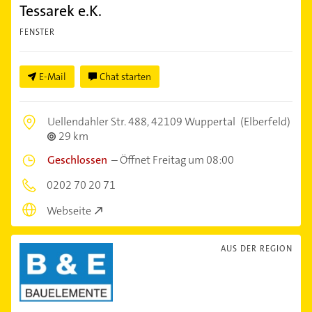
Tessarek e.K.
FENSTER
E-Mail
Chat starten
Uellendahler Str. 488,
42109 Wuppertal
(Elberfeld)
29 km
Geschlossen
–
Öffnet Freitag um 08:00
0202 70 20 71
Webseite
AUS DER REGION