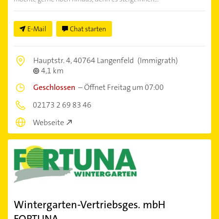
E-Mail
Chat starten
Hauptstr. 4,
40764 Langenfeld
(Immigrath)
4,1 km
Geschlossen
–
Öffnet Freitag um 07:00
02173 2 69 83 46
Webseite
Wintergarten-Vertriebsges. mbH
FORTUNA