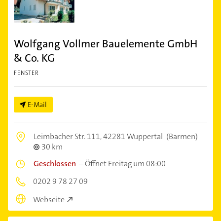
Wolfgang Vollmer Bauelemente GmbH
& Co. KG
FENSTER
E-Mail
Leimbacher Str. 111,
42281 Wuppertal
(Barmen)
30 km
Geschlossen
–
Öffnet Freitag um 08:00
0202 9 78 27 09
Webseite