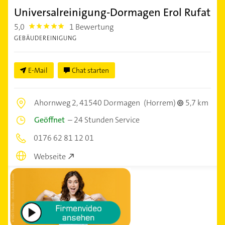
Universalreinigung-Dormagen Erol Rufat
5,0
1 Bewertung
5.0
GEBÄUDEREINIGUNG
E-Mail
Chat starten
Ahornweg 2,
41540 Dormagen
(Horrem)
5,7 km
Geöffnet
–
24 Stunden Service
0176 62 81 12 01
Webseite