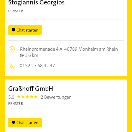
Stogiannis Georgios
FENSTER
Chat starten
Rheinpromenade 4 A,
40789 Monheim am Rhein
1,6 km
0152 27 68 42 47
Graßhoff GmbH
5,0
2 Bewertungen
5.0
FENSTER
Chat starten