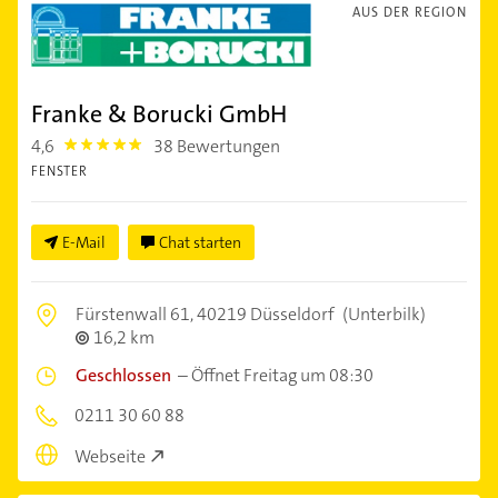
AUS DER REGION
Franke & Borucki GmbH
4,6
38 Bewertungen
4.6
FENSTER
E-Mail
Chat starten
Fürstenwall 61,
40219 Düsseldorf
(Unterbilk)
16,2 km
Geschlossen
–
Öffnet Freitag um 08:30
0211 30 60 88
Webseite