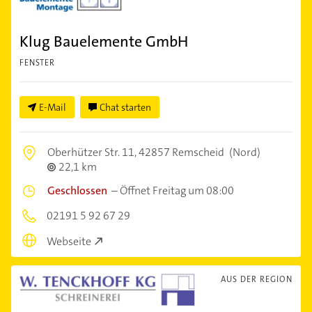
Klug Bauelemente GmbH
FENSTER
E-Mail
Chat starten
Oberhützer Str. 11,
42857 Remscheid
(Nord)
22,1 km
Geschlossen
–
Öffnet Freitag um 08:00
02191 5 92 67 29
Webseite
AUS DER REGION