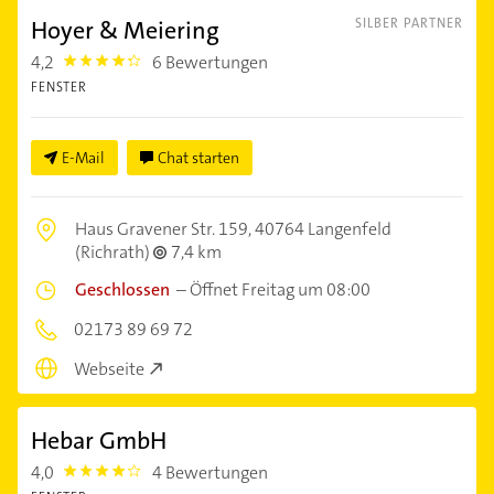
Hoyer & Meiering
SILBER PARTNER
4,2
6 Bewertungen
4.2000003
FENSTER
E-Mail
Chat starten
Haus Gravener Str. 159,
40764 Langenfeld
(Richrath)
7,4 km
Geschlossen
–
Öffnet Freitag um 08:00
02173 89 69 72
Webseite
Hebar GmbH
4,0
4 Bewertungen
4.0