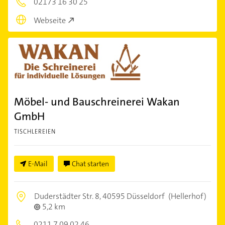
02173 16 30 25
Webseite
Möbel- und Bauschreinerei Wakan
GmbH
TISCHLEREIEN
E-Mail
Chat starten
Duderstädter Str. 8,
40595 Düsseldorf
(Hellerhof)
5,2 km
0211 7 09 02 46