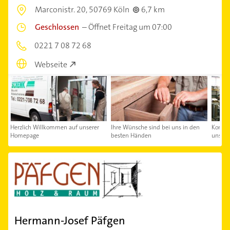
Marconistr. 20,
50769 Köln
6,7 km
Geschlossen
–
Öffnet Freitag um 07:00
0221 7 08 72 68
Webseite
Herzlich Willkommen auf unserer
Ihre Wünsche sind bei uns in den
Kontakt
Homepage
besten Händen
uns au
Hermann-Josef Päfgen