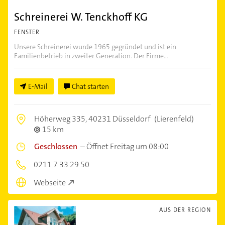
Schreinerei W. Tenckhoff KG
FENSTER
Unsere Schreinerei wurde 1965 gegründet und ist ein
Familienbetrieb in zweiter Generation. Der Firme...
E-Mail
Chat starten
Höherweg 335,
40231 Düsseldorf
(Lierenfeld)
15 km
Geschlossen
–
Öffnet Freitag um 08:00
0211 7 33 29 50
Webseite
AUS DER REGION