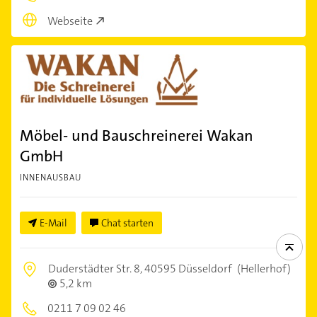
Webseite
Möbel- und Bauschreinerei Wakan
GmbH
INNENAUSBAU
E-Mail
Chat starten
Duderstädter Str. 8,
40595 Düsseldorf
(Hellerhof)
5,2 km
0211 7 09 02 46