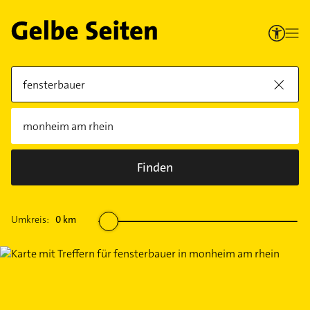
Finden
Umkreis:
0
km