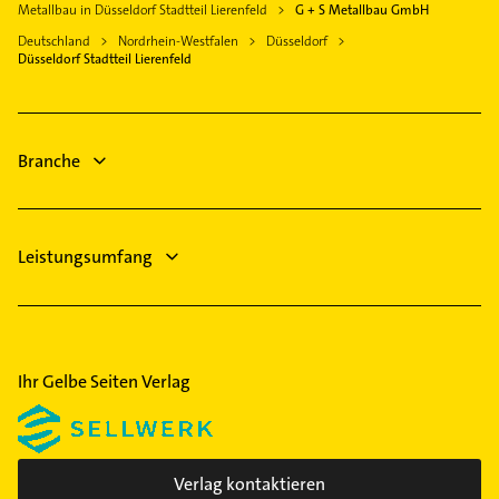
Immobilienmakler
Metallbau in Düsseldorf Stadtteil Lierenfeld
G + S Metallbau GmbH
Dormagen
Dachdecker
Bauunternehmen
Deutschland
Nordrhein-Westfalen
Düsseldorf
Kaarst
Rechtsanwalt
Düsseldorf Stadtteil Lierenfeld
Putzfrau
Heiligenhaus
Phoniatrie
Gebäudereinigung
Logopädie
Phoniatrie
Kammerjäger
Branche
Putzfrau
Leistungsumfang
Ihr Gelbe Seiten Verlag
Verlag kontaktieren