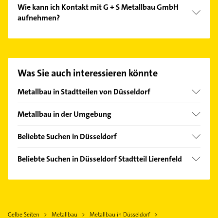
Wie kann ich Kontakt mit G + S Metallbau GmbH
aufnehmen?
Es ist sehr einfach Kontakt mit G + S Metallbau
GmbH aufzunehmen. Einfach die passenden
Kontaktmöglichkeiten wie Adresse oder Mail in
unserem Kontaktdaten-Bereich auswählen. Hier
Was Sie auch interessieren könnte
finden Sie alle
Kontaktdaten
.
Metallbau in Stadtteilen von Düsseldorf
Eller
Metallbau in der Umgebung
Flingern Nord
Erkrath
Hassels
Beliebte Suchen in Düsseldorf
Ratingen
Rath
Ärztehaus
Hilden
Beliebte Suchen in Düsseldorf Stadtteil Lierenfeld
Hausarzt
Neuss
Immobilien
Allgemeinarzt
Mettmann
Immobilienmakler
Arzt
Meerbusch
Steuerberater
Immobilien
Haan Rheinland
Gelbe Seiten
Metallbau
Metallbau in Düsseldorf
Schreiner