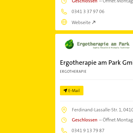
Geschlossen
–
Öffnet Montag
0341 3 37 97 06
Webseite
Ergotherapie am Park G
ERGOTHERAPIE
E-Mail
Ferdinand-Lassalle-Str. 1,
0410
Geschlossen
–
Öffnet Montag
0341 9 13 79 87