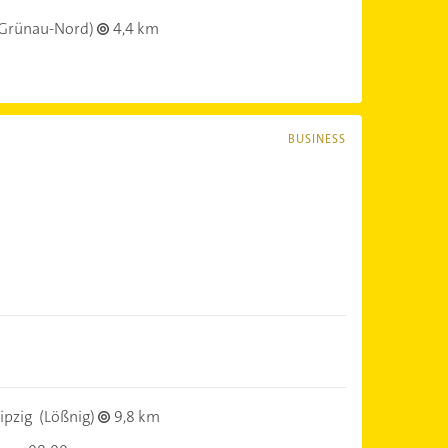
Grünau-Nord)
4,4 km
BUSINESS
ipzig
(Lößnig)
9,8 km