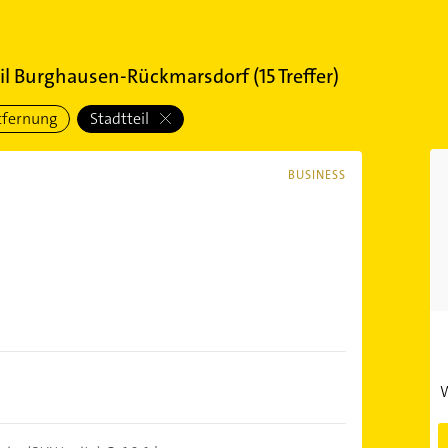
teil Burghausen-Rückmarsdorf
(
15
Treffer)
tfernung
Stadtteil
BUSINESS
W