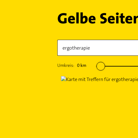
Umkreis:
0
km