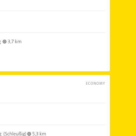
g
3,7 km
ECONOMY
g
(Schleußig)
5,3 km