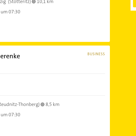
zig
(Stötteritz)
10,1 km
 um 07:30
merenke
BUSINESS
Reudnitz-Thonberg)
8,5 km
 um 07:30