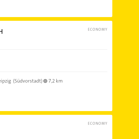
H
ECONOMY
ipzig
(Südvorstadt)
7,2 km
ECONOMY