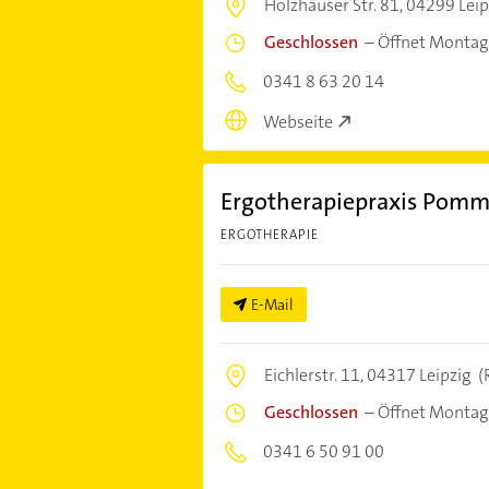
Holzhäuser Str. 81,
04299 Leip
Geschlossen
–
Öffnet Montag
0341 8 63 20 14
Webseite
Ergotherapiepraxis Pom
ERGOTHERAPIE
E-Mail
Eichlerstr. 11,
04317 Leipzig
(
Geschlossen
–
Öffnet Montag
0341 6 50 91 00