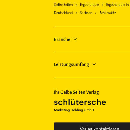
Logopädie
Bitterfeld-Wolfen
Gelbe Seiten
Ergotherapie
Ergotherapie in
Heizung & Sanitär
Weißenfels Sachsen Anhalt
Deutschland
Sachsen
Schkeuditz
Lüftungsanlagen
Eilenburg
Heizungsbauer
Heizungsfirmen
Branche
Immobilien
Leistungsumfang
Ihr Gelbe Seiten Verlag
Verlag kontaktieren