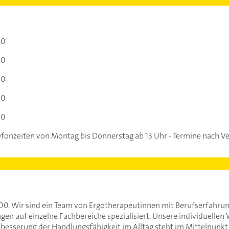
00
00
00
00
00
lefonzeiten von Montag bis Donnerstag ab 13 Uhr - Termine nach V
000. Wir sind ein Team von Ergotherapeutinnen mit Berufserfahru
gen auf einzelne Fachbereiche spezialisiert. Unsere individuellen
esserung der Handlungsfähigkeit im Alltag steht im Mittelpunkt d