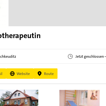
otherapeutin
Schkeuditz
Jetzt geschlossen
il
Website
Route