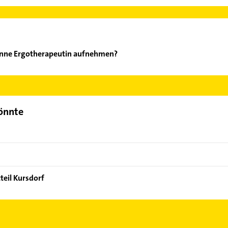
anne Ergotherapeutin aufnehmen?
öh Susanne Ergotherapeutin aufzunehmen. Einfach die passenden 
Bereich auswählen. Hier finden Sie alle
Kontaktdaten
.
könnte
teil Kursdorf