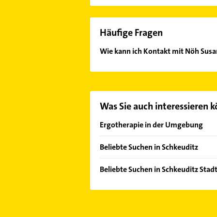
Häufige Fragen
Wie kann ich Kontakt mit Nöh Sus
Es ist sehr einfach Kontakt mit N
oder Mail in unserem Kontaktdaten-
Was Sie auch interessieren 
Ergotherapie in der Umgebung
Leipzig
Beliebte Suchen in Schkeuditz
Bad Dürrenberg
Physikalische Therapie
Delitzsch
Beliebte Suchen in Schkeuditz Stadt
Physiotherapie
Taucha bei Leipzig
Phoniatrie
Krankengymnastik
Halle (Saale)
Logopädie
Phoniatrie
Pegau