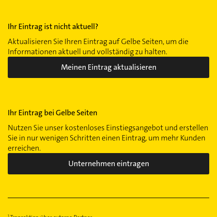
Schleußig
Seehausen
Ihr Eintrag ist nicht aktuell?
Stötteritz
Wiederitzsch
Aktualisieren Sie Ihren Eintrag auf Gelbe Seiten, um die
Informationen aktuell und vollständig zu halten.
Zentrum-Ost
Meinen Eintrag aktualisieren
Zentrum-West
Ihr Eintrag bei Gelbe Seiten
Nutzen Sie unser kostenloses Einstiegsangebot und erstellen
Sie in nur wenigen Schritten einen Eintrag, um mehr Kunden
erreichen.
Unternehmen eintragen