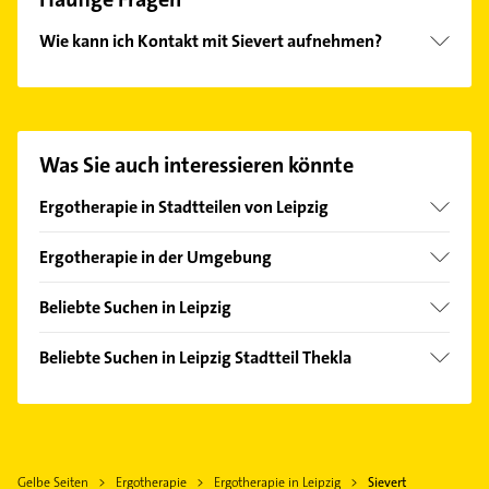
Wie kann ich Kontakt mit Sievert aufnehmen?
Es ist sehr einfach Kontakt mit Sievert
aufzunehmen. Einfach die passenden
Kontaktmöglichkeiten wie Adresse oder Mail in
unserem Kontaktdaten-Bereich auswählen. Hier
Was Sie auch interessieren könnte
finden Sie alle
Kontaktdaten
.
Ergotherapie in Stadtteilen von Leipzig
Althen-Kleinpösna
Ergotherapie in der Umgebung
Altlindenau
Taucha bei Leipzig
Böhlitz-Ehrenberg
Beliebte Suchen in Leipzig
Schkeuditz
Baalsdorf
Phoniatrie
Eilenburg
Beliebte Suchen in Leipzig Stadtteil Thekla
Burghausen-Rückmarsdorf
Logopädie
Delitzsch
Physikalische Therapie
Engelsdorf
Physikalische Therapie
Wurzen
Physiotherapie
Eutritzsch
Physiotherapie
Grimma
Krankengymnastik
Hartmannsdorf-Knautnaundorf
Krankengymnastik
Bad Dürrenberg
Gelbe Seiten
Ergotherapie
Ergotherapie in Leipzig
Sievert
Klempner