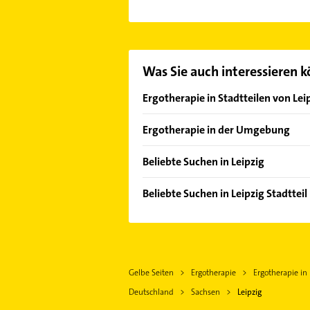
Es ist sehr einfach Kontakt mit St
unserem Kontaktdaten-Bereich ausw
Was Sie auch interessieren 
Ergotherapie in Stadtteilen von Lei
Althen-Kleinpösna
Ergotherapie in der Umgebung
Altlindenau
Taucha bei Leipzig
Böhlitz-Ehrenberg
Beliebte Suchen in Leipzig
Schkeuditz
Baalsdorf
Phoniatrie
Pegau
Beliebte Suchen in Leipzig Stadtteil
Burghausen-Rückmarsdorf
Logopädie
Borna
Phoniatrie
Engelsdorf
Physikalische Therapie
Bad Dürrenberg
Logopädie
Eutritzsch
Physiotherapie
Grimma
Physikalische Therapie
Hartmannsdorf-Knautnaundorf
Krankengymnastik
Eilenburg
Gelbe Seiten
Ergotherapie
Ergotherapie in 
Physiotherapie
Holzhausen
Schreiner
Wurzen
Deutschland
Sachsen
Leipzig
Krankengymnastik
Knautkleeberg-Knauthain
Klempner
Delitzsch