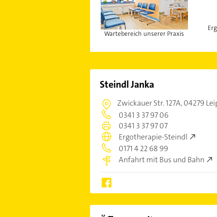
Erg
Wartebereich unserer Praxis
Steindl Janka
Zwickauer Str. 127A,
04279 Lei
0341 3 37 97 06
0341 3 37 97 07
Ergotherapie-Steindl
0171 4 22 68 99
Anfahrt mit Bus und Bahn