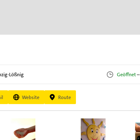
pzig-Lößnig
Geöffnet
–
il
Website
Route