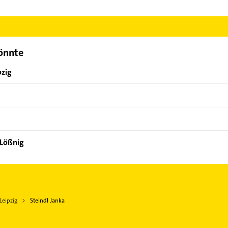
eindl Janka aufzunehmen. Einfach die passenden Kontaktmöglichkei
ählen. Hier finden Sie alle
Kontaktdaten
.
könnte
pzig
 Lößnig
Leipzig
Steindl Janka