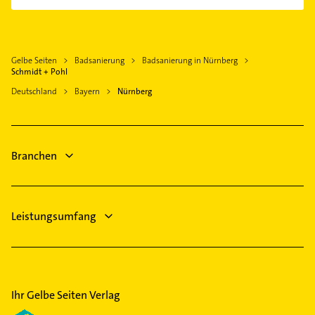
Zahnarzt
Putzfrau
Rechtsanwalt
Gebäudereinigung
Steuerberater
Bauunternehmen
Gelbe Seiten
Badsanierung
Badsanierung in Nürnberg
Physikalische Therapie
Zahnarzt
Schmidt + Pohl
Physiotherapie
Gartenbau & Landschaftsbau
Deutschland
Bayern
Nürnberg
Krankengymnastik
Fensterbauer
Immobilien
Fenster
Immobilienmakler
Dachdecker
Branchen
Arzt
Leistungsumfang
Ihr Gelbe Seiten Verlag