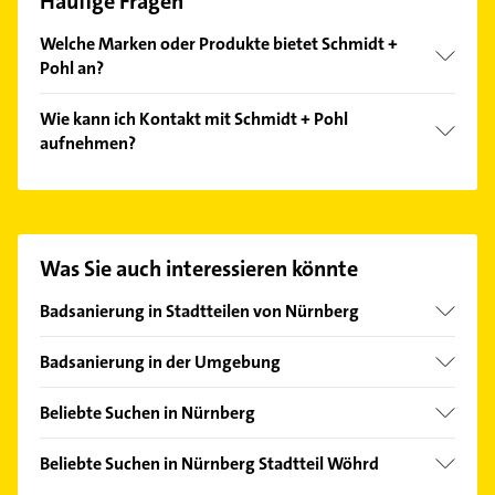
Häufige Fragen
Welche Marken oder Produkte bietet Schmidt +
Pohl an?
Das Angebot umfasst unter anderem Bosch und
Wie kann ich Kontakt mit Schmidt + Pohl
Junkers.
aufnehmen?
Es ist sehr einfach Kontakt mit Schmidt + Pohl
aufzunehmen. Einfach die passenden
Kontaktmöglichkeiten wie Adresse oder Mail in
unserem Kontaktdaten-Bereich auswählen. Hier
Was Sie auch interessieren könnte
finden Sie alle
Kontaktdaten
.
Badsanierung in Stadtteilen von Nürnberg
Gibitzenhof
Badsanierung in der Umgebung
Gostenhof
Fürth Bayern
Marienberg
Beliebte Suchen in Nürnberg
Zirndorf
Kanalreinigung
Erlangen
Beliebte Suchen in Nürnberg Stadtteil Wöhrd
Rohrreinigung