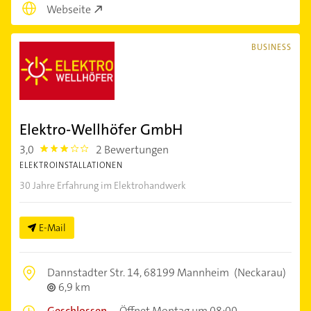
Webseite
BUSINESS
Elektro-Wellhöfer GmbH
3,0
2 Bewertungen
3.0
ELEKTROINSTALLATIONEN
30 Jahre Erfahrung im Elektrohandwerk
E-Mail
Dannstadter Str. 14,
68199 Mannheim
(Neckarau)
6,9 km
Geschlossen
–
Öffnet Montag um 08:00