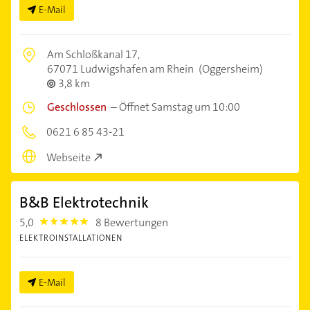
E-Mail
Am Schloßkanal 17,
67071 Ludwigshafen am Rhein
(Oggersheim)
3,8 km
Geschlossen
–
Öffnet Samstag um 10:00
0621 6 85 43-21
Webseite
B&B Elektrotechnik
5,0
8 Bewertungen
5.0
ELEKTROINSTALLATIONEN
E-Mail