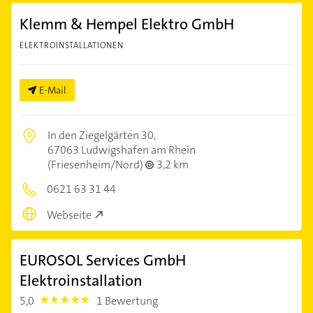
Klemm & Hempel Elektro GmbH
ELEKTROINSTALLATIONEN
E-Mail
In den Ziegelgärten 30,
67063 Ludwigshafen am Rhein
(Friesenheim/Nord)
3,2 km
0621 63 31 44
Webseite
EUROSOL Services GmbH
Elektroinstallation
5,0
1 Bewertung
5.0