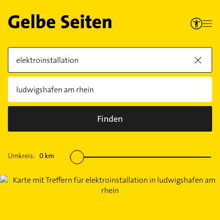
Finden
Umkreis:
0
km