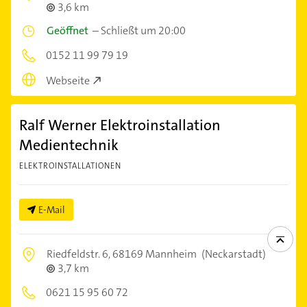
3,6 km
Geöffnet
–
Schließt um 20:00
0152 11 99 79 19
Webseite
Ralf Werner Elektroinstallation
Medientechnik
ELEKTROINSTALLATIONEN
E-Mail
Riedfeldstr. 6,
68169 Mannheim
(Neckarstadt)
3,7 km
0621 15 95 60 72