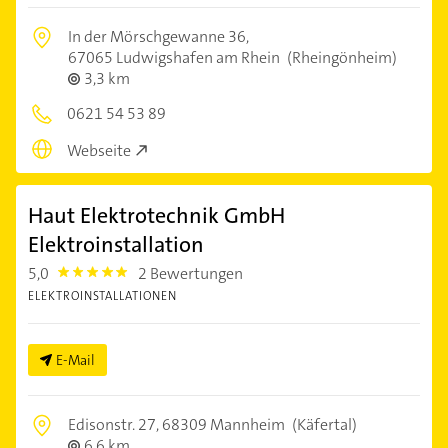
In der Mörschgewanne 36,
67065 Ludwigshafen am Rhein
(Rheingönheim)
3,3 km
0621 54 53 89
Webseite
Haut Elektrotechnik GmbH
Elektroinstallation
5,0
2 Bewertungen
5.0
ELEKTROINSTALLATIONEN
E-Mail
Edisonstr. 27,
68309 Mannheim
(Käfertal)
6,6 km