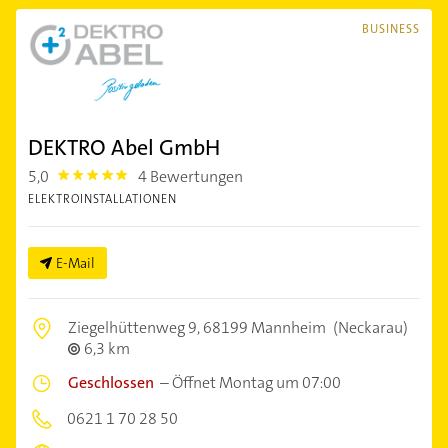
BUSINESS
DEKTRO Abel GmbH
5,0
4 Bewertungen
5.0
ELEKTROINSTALLATIONEN
E-Mail
Ziegelhüttenweg 9,
68199 Mannheim
(Neckarau)
6,3 km
Geschlossen
–
Öffnet Montag um 07:00
0621 1 70 28 50