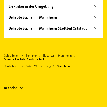
Feudenheim
Elektriker in der Umgebung
Friesenheimer Insel
Ludwigshafen am Rhein
Käfertal
Beliebte Suchen in Mannheim
Edingen-Neckarhausen
Neckarau
Klempner
Heddesheim Baden
Beliebte Suchen in Mannheim Stadtteil Oststadt
Neckarstadt
Gasinstallateur
Ladenburg
Klempner
Rheinau
Sanitärinstallation
Viernheim
Gasinstallateur
Sandhofen
Phoniatrie
Brühl Baden
Sanitärinstallation
Schwetzingerstadt
Logopädie
Waldsee Pfalz
Gelbe Seiten
Elektriker
Elektriker in Mannheim
Physikalische Therapie
Seckenheim
Ärztehaus
Schumacher Peter Elektrotechnik
Mutterstadt
Physiotherapie
Vogelstang
Hausarzt
Deutschland
Baden-Württemberg
Mannheim
Frankenthal (Pfalz)
Krankengymnastik
Waldhof
Allgemeinarzt
Hirschberg an der Bergstraße
Putzfrau
Arzt
Gebäudereinigung
Putzfrau
Branche
Hausarzt
Allgemeinarzt