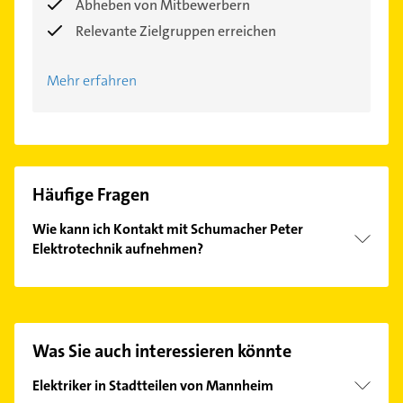
Abheben von Mitbewerbern
Relevante Zielgruppen erreichen
Mehr erfahren
Häufige Fragen
Wie kann ich Kontakt mit Schumacher Peter
Elektrotechnik aufnehmen?
Es ist sehr einfach Kontakt mit Schumacher Peter
Elektrotechnik aufzunehmen. Einfach die passenden
Kontaktmöglichkeiten wie Adresse oder Mail in
unserem Kontaktdaten-Bereich auswählen. Hier
Was Sie auch interessieren könnte
finden Sie alle
Kontaktdaten
.
Elektriker in Stadtteilen von Mannheim