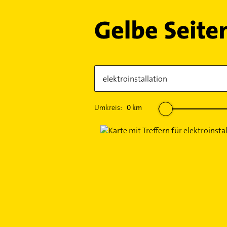
Umkreis:
0
km