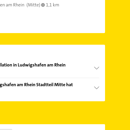
en am Rhein
(Mitte)
1,1 km
allation in Ludwigshafen am Rhein
nd echter Kundenmeinungen und profitieren Sie
igshafen am Rhein Stadtteil Mitte hat
ebnisse können Sie sich einfach nach
en.
Öffnungszeiten
. Bitte beachten Sie, dass diese an
önnen.