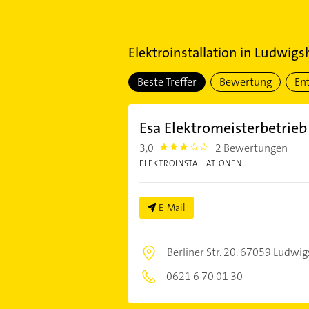
Elektroinstallation
in
Ludwigsh
Beste Treffer
Bewertung
En
Esa Elektromeisterbetrieb
3,0
2 Bewertungen
3.0
ELEKTROINSTALLATIONEN
E-Mail
Berliner Str. 20,
67059 Ludwig
0621 6 70 01 30