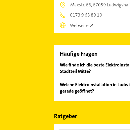
Maxstr. 66,
67059 Ludwigshaf
0173 9 63 89 10
Webseite
Häufige Fragen
Wie finde ich die beste Elektroinst
Stadtteil Mitte?
Vergleichen Sie alle Anbieter anha
Welche Elektroinstallation in Ludw
von den Empfehlungen. Die Sucherg
gerade geöffnet?
Bewertungen
sortiert anzeigen lass
Im Anbieter-Bereich finden Sie alle
Sonn- und Feiertagen abweichen k
Ratgeber