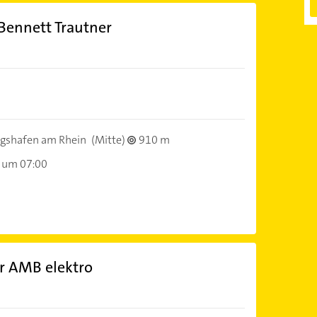
 Bennett Trautner
gshafen am Rhein
(Mitte)
910 m
 um 07:00
er AMB elektro