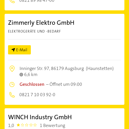
0821 89 98 47-00
Zimmerly Elektro GmbH
ELEKTROGERÄTE UND -BEDARF
E-Mail
Inninger Str. 97,
86179 Augsburg
(Haunstetten)
6,6 km
Geschlossen
–
Öffnet um 09:00
0821 7 10 03 92-0
WINCH Industry GmbH
1,0
1 Bewertung
1.0