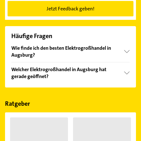
Jetzt Feedback geben!
Häufige Fragen
Wie finde ich den besten Elektrogroßhandel in
Augsburg?
Vergleichen Sie alle Anbieter anhand echter
Welcher Elektrogroßhandel in Augsburg hat
Kundenmeinungen und profitieren Sie von den
gerade geöffnet?
Empfehlungen. Die Suchergebnisse können Sie sich
einfach nach
Bewertungen
sortiert anzeigen lassen.
Im Anbieter-Bereich finden Sie alle
Öffnungszeiten
.
Bitte beachten Sie, dass diese an Sonn- und
Feiertagen abweichen können.
Ratgeber