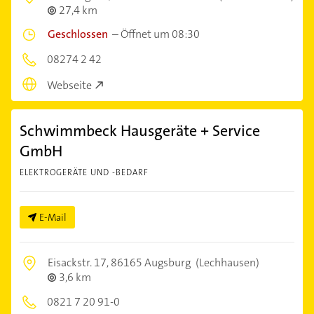
27,4 km
Geschlossen
–
Öffnet um 08:30
08274 2 42
Webseite
Schwimmbeck Hausgeräte + Service
GmbH
ELEKTROGERÄTE UND -BEDARF
E-Mail
Eisackstr. 17,
86165 Augsburg
(Lechhausen)
3,6 km
0821 7 20 91-0