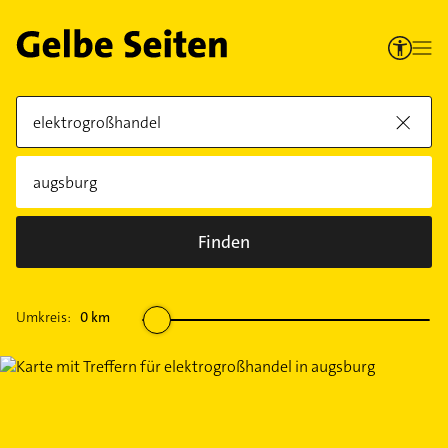
Finden
Umkreis:
0
km