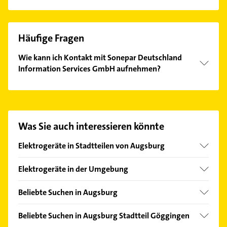
Häufige Fragen
Wie kann ich Kontakt mit Sonepar Deutschland
Information Services GmbH aufnehmen?
Es ist sehr einfach Kontakt mit Sonepar Deutschland
Information Services GmbH aufzunehmen. Einfach
die passenden Kontaktmöglichkeiten wie Adresse
oder Mail in unserem Kontaktdaten-Bereich
Was Sie auch interessieren könnte
auswählen. Hier finden Sie alle
Kontaktdaten
.
Elektrogeräte in Stadtteilen von Augsburg
Innenstadt
Elektrogeräte in der Umgebung
Lechhausen
Königsbrunn bei Augsburg
Beliebte Suchen in Augsburg
Gersthofen
Elektroinstallation
Bobingen
Beliebte Suchen in Augsburg Stadtteil Göggingen
Elektriker