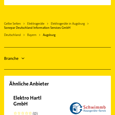
Egenhofen
Immobilien
Elektro Reparatur
Moorenweis
Immobilienmakler
Immobilien
Schreiner
Immobilienmakler
Gelbe Seiten
Elektrogeräte
Elektrogeräte in Augsburg
Maler
Dachdecker
Sonepar Deutschland Information Services GmbH
Physikalische Therapie
Phoniatrie
Deutschland
Bayern
Augsburg
Physiotherapie
Logopädie
Krankengymnastik
Fensterbauer
Hausarzt
Fenster
Branche
Allgemeinarzt
Arzt
Ähnliche Anbieter
Elektro Hartl
GmbH
(0)
0