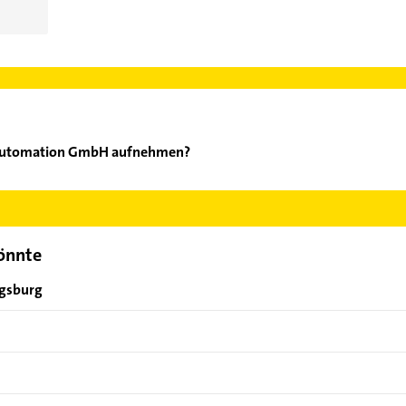
 Automation GmbH aufnehmen?
chmid Automation GmbH aufzunehmen. Einfach die passenden Kont
ch auswählen. Hier finden Sie alle
Kontaktdaten
.
könnte
ugsburg