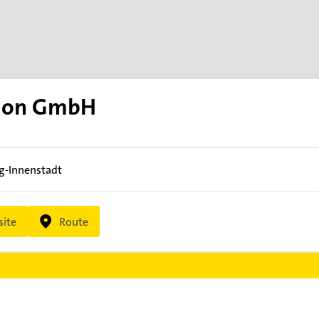
ion GmbH
g-Innenstadt
ite
Route