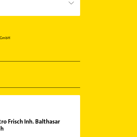
n GmbH
tro Frisch Inh. Balthasar
ch