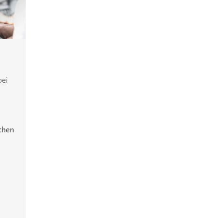
bei
ichen