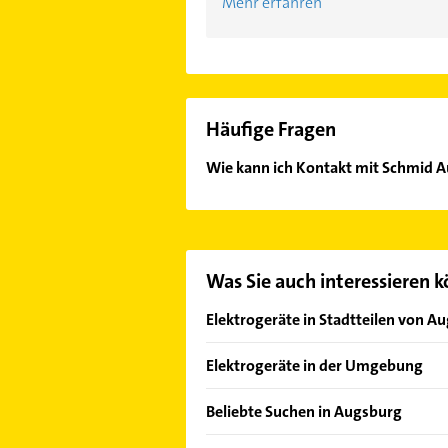
Mehr erfahren
Häufige Fragen
Wie kann ich Kontakt mit Schmid
Es ist sehr einfach Kontakt mit S
Mail in unserem Kontaktdaten-Berei
Was Sie auch interessieren 
Elektrogeräte in Stadtteilen von A
Lechhausen
Elektrogeräte in der Umgebung
Gersthofen
Beliebte Suchen in Augsburg
Königsbrunn bei Augsburg
Elektroinstallation