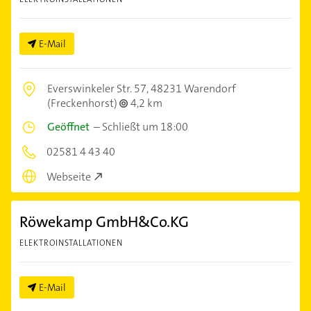
E-Mail
Everswinkeler Str. 57,
48231 Warendorf
(Freckenhorst)
4,2 km
Geöffnet
–
Schließt um 18:00
02581 4 43 40
Webseite
Röwekamp GmbH&Co.KG
ELEKTROINSTALLATIONEN
E-Mail