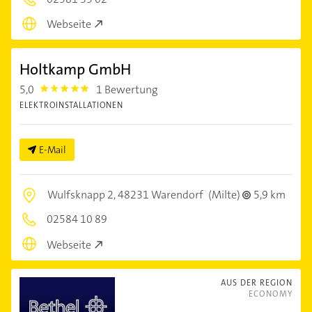
Webseite
Holtkamp GmbH
5,0
1 Bewertung
5.0
ELEKTROINSTALLATIONEN
E-Mail
Wulfsknapp 2,
48231 Warendorf
(Milte)
5,9 km
02584 10 89
Webseite
AUS DER REGION
ECONOMY