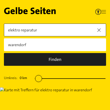
Finden
Umkreis:
0
km