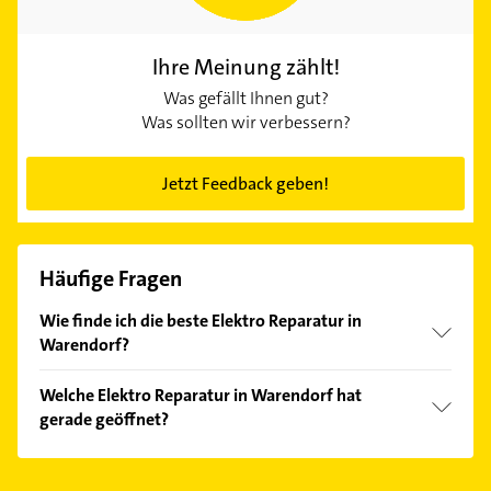
Ihre Meinung zählt!
Was gefällt Ihnen gut?
Was sollten wir verbessern?
Jetzt Feedback geben!
Häufige Fragen
Wie finde ich die beste Elektro Reparatur in
Warendorf?
Vergleichen Sie alle Anbieter anhand echter
Welche Elektro Reparatur in Warendorf hat
Kundenmeinungen und profitieren Sie von den
gerade geöffnet?
Empfehlungen. Die Suchergebnisse können Sie sich
einfach nach
Bewertungen
sortiert anzeigen lassen.
Im Anbieter-Bereich finden Sie alle
Öffnungszeiten
.
Bitte beachten Sie, dass diese an Sonn- und