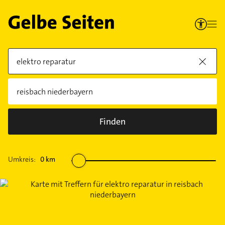
Finden
Umkreis:
0
km