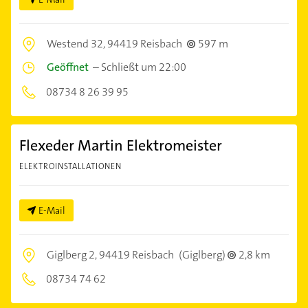
Westend 32,
94419 Reisbach
597 m
Geöffnet
–
Schließt um 22:00
08734 8 26 39 95
Flexeder Martin Elektromeister
ELEKTROINSTALLATIONEN
E-Mail
Giglberg 2,
94419 Reisbach
(Giglberg)
2,8 km
08734 74 62