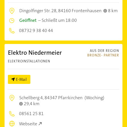
Dingolfinger Str. 28,
84160 Frontenhausen
8 km
Geöffnet
–
Schließt um 18:00
08732 9 38 40 44
Elektro Niedermeier
AUS DER REGION
BRONZE- PARTNER
ELEKTROINSTALLATIONEN
E-Mail
Schellberg 4,
84347 Pfarrkirchen
(Woching)
29,4 km
08561 25 81
Webseite