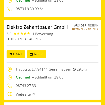
Geöffnet
–
Schließt um 18:00
08734 9 39 09 64
Elektro Zehentbauer GmbH
AUS DER REGION
BRONZE- PARTNER
5,0
1 Bewertung
5.0
ELEKTROINSTALLATIONEN
E-Mail
Termin
Hauptstr. 17,
84144 Geisenhausen
29,5 km
Geöffnet
–
Schließt um 18:00
08743 27 33
Webseite