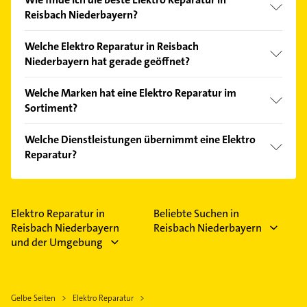
Reisbach Niederbayern?
Vergleichen Sie alle Anbieter anhand echter
Welche Elektro Reparatur in Reisbach
Kundenmeinungen und profitieren Sie von den
Niederbayern hat gerade geöffnet?
Empfehlungen. Die Suchergebnisse können Sie sich
einfach nach
Bewertungen
sortiert anzeigen lassen.
Im Anbieter-Bereich finden Sie alle
Öffnungszeiten
.
Welche Marken hat eine Elektro Reparatur im
Bitte beachten Sie, dass diese an Sonn- und
Sortiment?
Feiertagen abweichen können.
Die Elektro Reparatur verkauft Marken wie Telekom.
Welche Dienstleistungen übernimmt eine Elektro
Reparatur?
Folgende Leistungen werden angeboten:
Photovoltaik, Baustrom, Beleuchtung, Bussystem
und Elektro.
Elektro Reparatur in
Beliebte Suchen in
Reisbach Niederbayern
Reisbach Niederbayern
und der Umgebung
Gelbe Seiten
Elektro Reparatur