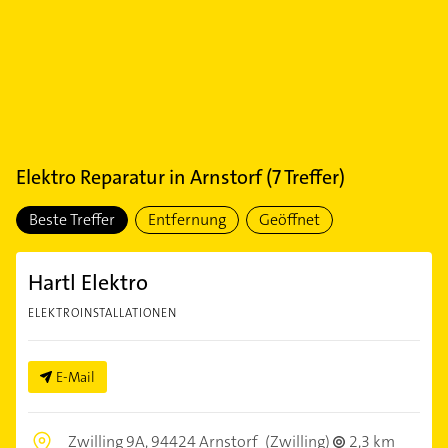
Elektro Reparatur
in
Arnstorf
(
7
Treffer)
Beste Treffer
Entfernung
Geöffnet
Hartl Elektro
ELEKTROINSTALLATIONEN
E-Mail
Zwilling 9A,
94424 Arnstorf
(Zwilling)
2,3 km