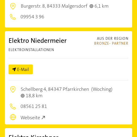
Burgerstr. 8,
84333 Malgersdorf
6,1 km
09954 3 96
Elektro Niedermeier
AUS DER REGION
BRONZE- PARTNER
ELEKTROINSTALLATIONEN
E-Mail
Schellberg 4,
84347 Pfarrkirchen
(Woching)
18,8 km
08561 25 81
Webseite