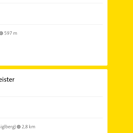
597 m
ister
iglberg)
2,8 km