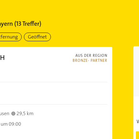
ayern
(
13
Treffer)
tfernung
Geöffnet
bH
AUS DER REGION
BRONZE- PARTNER
usen
29,5 km
W
 um 09:00