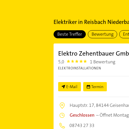
Elektriker
in
Reisbach Niederb
Beste Treffer
Bewertung
En
Elektro Zehentbauer Gm
5,0
1 Bewertung
5.0
ELEKTROINSTALLATIONEN
E-Mail
Termin
Hauptstr. 17,
84144 Geisenha
Geschlossen
–
Öffnet Montag
08743 27 33