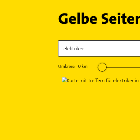
Umkreis:
0
km