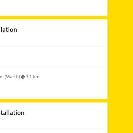
llation
n
(Warth)
3,1 km
tallation