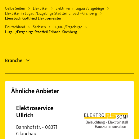
Sankt Egidien
Sanitärinstallation
Bauunternehmen
Gelbe Seiten
Elektriker
Elektriker in Lugau /Erzgebirge
Limbach-Oberfrohna
Schreiner
Elektriker in Lugau /Erzgebirge Stadtteil Erlbach-Kirchberg
Dachdecker
Burkhardtsdorf
Zahnarzt
Ebersbach Gottfried Elektromeister
Schreiner
Mülsen
Heizung & Sanitär
Deutschland
Sachsen
Lugau /Erzgebirge
Physikalische Therapie
Lugau /Erzgebirge Stadtteil Erlbach-Kirchberg
Lüftungsanlagen
Physiotherapie
Heizungsbauer
Heizungsfirmen
Branche
Ähnliche Anbieter
Elektroservice
Ullrich
Bahnhofstr. • 08371
Glauchau