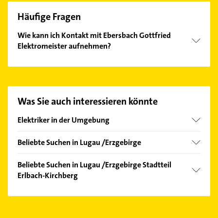
Häufige Fragen
Wie kann ich Kontakt mit Ebersbach Gottfried
Elektromeister aufnehmen?
Es ist sehr einfach Kontakt mit Ebersbach Gottfried
Elektromeister aufzunehmen. Einfach die
passenden Kontaktmöglichkeiten wie Adresse oder
Mail in unserem Kontaktdaten-Bereich auswählen.
Was Sie auch interessieren könnte
Hier finden Sie alle
Kontaktdaten
.
Elektriker in der Umgebung
Hohenstein-Ernstthal
Beliebte Suchen in Lugau /Erzgebirge
Oelsnitz /Erzgebirge
Klempner
Jahnsdorf /Erzgebirge
Beliebte Suchen in Lugau /Erzgebirge Stadtteil
Gasinstallateur
Erlbach-Kirchberg
Neukirchen /Erzgebirge
Sanitärinstallation
Stollberg /Erzgebirge
Klempner
Rechtsanwalt
Lichtenstein /Sachsen
Gasinstallateur
Steuerberater