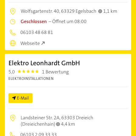
Wolfsgartenstr. 40,
63329 Egelsbach
1,1 km
Geschlossen
–
Öffnet um 08:00
06103 48 68 81
Webseite
Elektro Leonhardt GmbH
5,0
1 Bewertung
5.0
ELEKTROINSTALLATIONEN
E-Mail
Landsteiner Str. 2A,
63303 Dreieich
(Dreieichenhain)
4,4 km
06103 2 09 33 33