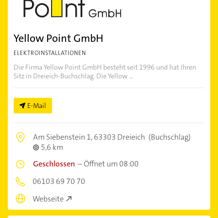
Yellow Point GmbH
ELEKTROINSTALLATIONEN
Die Firma Yellow Point GmbH besteht seit 1996 und hat Ihren
Sitz in Dreieich-Buchschlag. Die Yellow ...
E-Mail
Am Siebenstein 1,
63303 Dreieich
(Buchschlag)
5,6 km
Geschlossen
–
Öffnet um 08:00
06103 69 70 70
Webseite