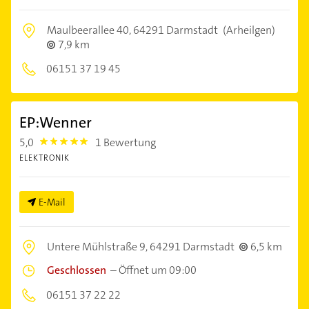
Maulbeerallee 40,
64291 Darmstadt
(Arheilgen)
7,9 km
06151 37 19 45
EP:Wenner
5,0
1 Bewertung
5.0
ELEKTRONIK
E-Mail
Untere Mühlstraße 9,
64291 Darmstadt
6,5 km
Geschlossen
–
Öffnet um 09:00
06151 37 22 22