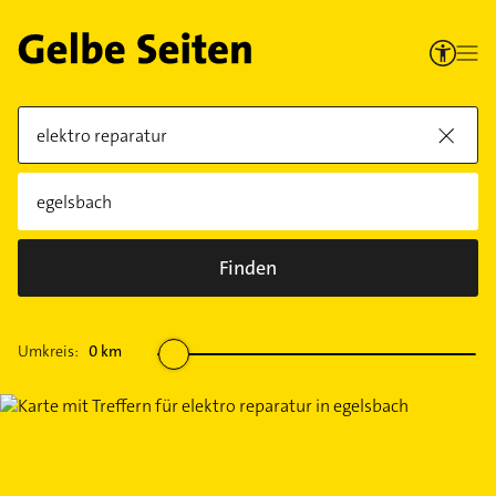
Finden
Umkreis:
0
km