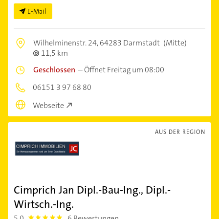
E-Mail
Wilhelminenstr. 24,
64283 Darmstadt
(Mitte)
11,5 km
Geschlossen
–
Öffnet Freitag um 08:00
06151 3 97 68 80
Webseite
AUS DER REGION
Cimprich Jan Dipl.-Bau-Ing., Dipl.-
Wirtsch.-Ing.
5,0
6 Bewertungen
5.0