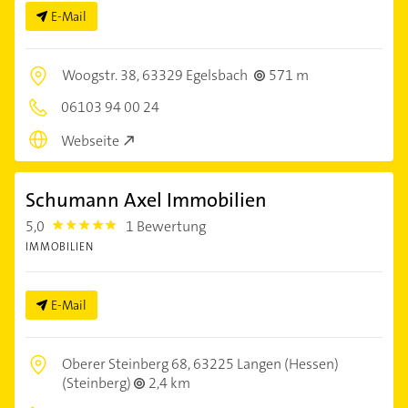
E-Mail
Woogstr. 38,
63329 Egelsbach
571 m
06103 94 00 24
Webseite
Schumann Axel Immobilien
5,0
1 Bewertung
5.0
IMMOBILIEN
E-Mail
Oberer Steinberg 68,
63225 Langen (Hessen)
(Steinberg)
2,4 km