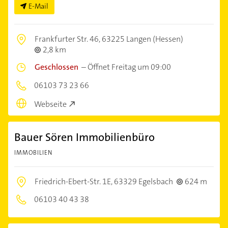
E-Mail
Frankfurter Str. 46,
63225 Langen (Hessen)
2,8 km
Geschlossen
–
Öffnet Freitag um 09:00
06103 73 23 66
Webseite
Bauer Sören Immobilienbüro
IMMOBILIEN
Friedrich-Ebert-Str. 1E,
63329 Egelsbach
624 m
06103 40 43 38