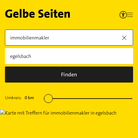
Finden
Umkreis:
0
km