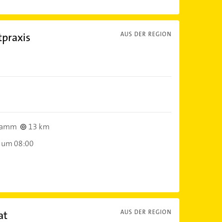
tpraxis
AUS DER REGION
tamm
13 km
 um 08:00
at
AUS DER REGION