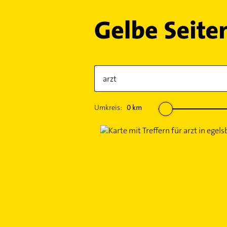
Umkreis:
0
km