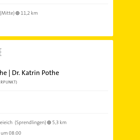
(Mitte)
11,2 km
e | Dr. Katrin Pothe
ERPUNKT)
eieich
(Sprendlingen)
5,3 km
 um 08:00