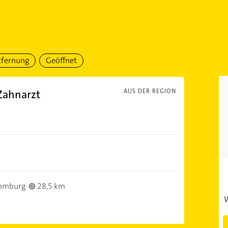
tfernung
Geöffnet
 Zahnarzt
AUS DER REGION
omburg
28,5 km
W