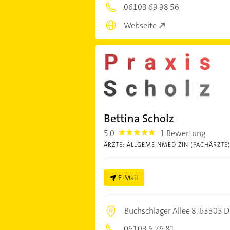
06103 69 98 56
Webseite
Bettina Scholz
5,0
1 Bewertung
5.0
ÄRZTE: ALLGEMEINMEDIZIN (FACHÄRZTE
E-Mail
Buchschlager Allee 8,
63303 Dr
06103 6 76 81