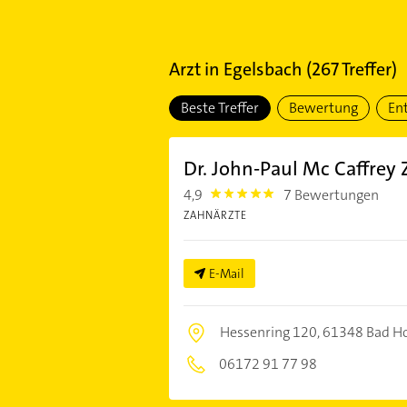
Arzt
in
Egelsbach
(
267
Treffer)
Beste Treffer
Bewertung
En
Dr. John-Paul Mc Caffrey
4,9
7 Bewertungen
4.9
ZAHNÄRZTE
E-Mail
Hessenring 120,
61348 Bad H
06172 91 77 98