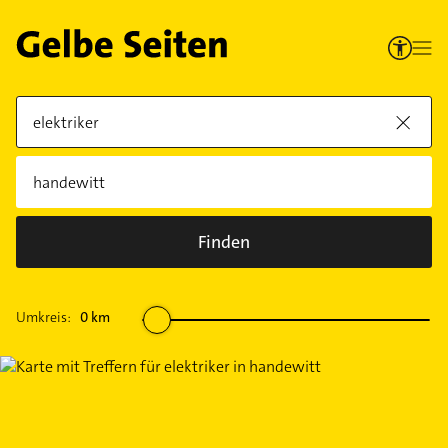
Finden
Umkreis:
0
km