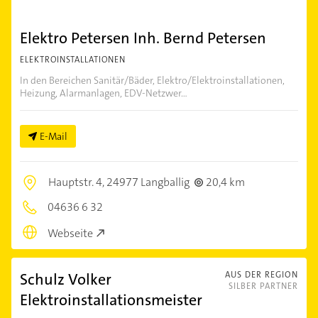
Elektro Petersen Inh. Bernd Petersen
ELEKTROINSTALLATIONEN
In den Bereichen Sanitär/Bäder, Elektro/Elektroinstallationen,
Heizung, Alarmanlagen, EDV-Netzwer...
E-Mail
Hauptstr. 4,
24977 Langballig
20,4 km
04636 6 32
Webseite
Schulz Volker
AUS DER REGION
SILBER PARTNER
Elektroinstallationsmeister