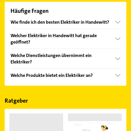
Häufige Fragen
Wie finde ich den besten Elektriker in Handewitt?
Vergleichen Sie alle Anbieter anhand echter
Welcher Elektriker in Handewitt hat gerade
Kundenmeinungen und profitieren Sie von den
geöffnet?
Empfehlungen. Die Suchergebnisse können Sie sich
einfach nach
Bewertungen
sortiert anzeigen lassen.
Im Anbieter-Bereich finden Sie alle
Öffnungszeiten
.
Welche Dienstleistungen übernimmt ein
Bitte beachten Sie, dass diese an Sonn- und
Elektriker?
Feiertagen abweichen können.
Folgende Leistungen werden angeboten:
Welche Produkte bietet ein Elektriker an?
Elektrikerarbeiten, Elektrogeräteinstallation,
Kabelverlegung, elektrische Installationen und E-
Das Angebot umfasst unter anderem Alarmanlagen,
Check.
Kommunikationsanlagen, Telefonanlagen,
Wärmepumpen und EDV-Datennetze.
Ratgeber