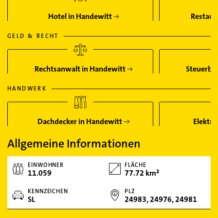
Hotel in Handewitt
Restaur
GELD & RECHT
Rechtsanwalt in Handewitt
Steuerber
HANDWERK
Dachdecker in Handewitt
Elektri
Allgemeine Informationen
EINWOHNER
FLÄCHE
11.059
77.72 km²
KENNZEICHEN
PLZ
SL
24983, 24976, 24981