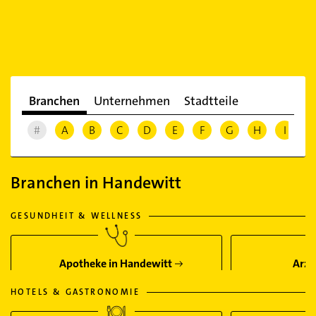
Branchen
Unternehmen
Stadtteile
#
A
B
C
D
E
F
G
H
I
J
Branchen in Handewitt
GESUNDHEIT & WELLNESS
Apotheke in Handewitt
Arzt
HOTELS & GASTRONOMIE