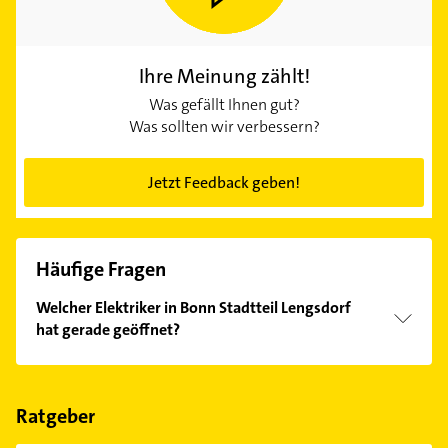
Ihre Meinung zählt!
Was gefällt Ihnen gut?
Was sollten wir verbessern?
Jetzt Feedback geben!
Häufige Fragen
Welcher Elektriker in Bonn Stadtteil Lengsdorf
hat gerade geöffnet?
Im Anbieter-Bereich finden Sie alle
Öffnungszeiten
.
Bitte beachten Sie, dass diese an Sonn- und
Feiertagen abweichen können.
Ratgeber