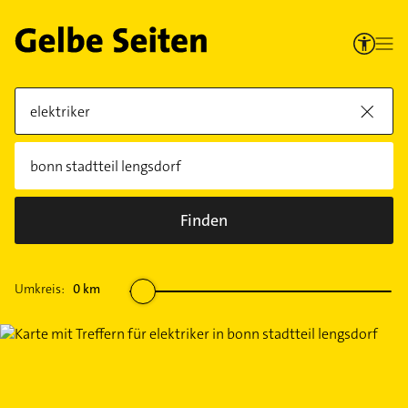
Finden
Umkreis:
0
km